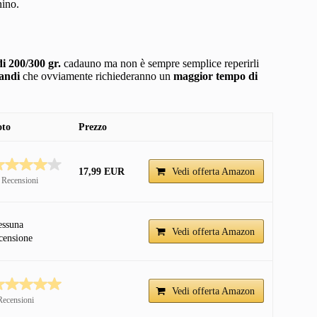
nino.
di 200/300 gr.
cadauno ma non è sempre semplice reperirli
randi
che ovviamente richiederanno un
maggior tempo di
oto
Prezzo
17,99 EUR
Vedi offerta Amazon
 Recensioni
essuna
Vedi offerta Amazon
censione
Vedi offerta Amazon
Recensioni