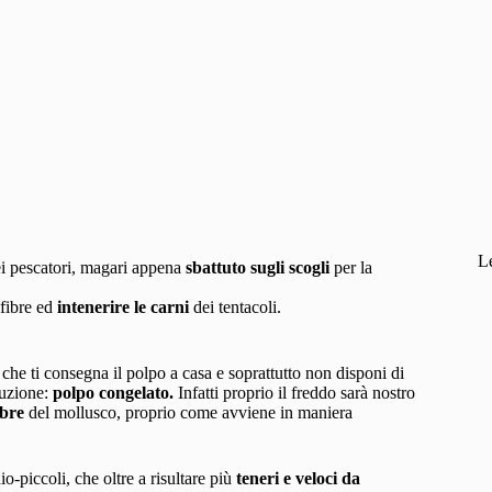
L
ei pescatori, magari appena
sbattuto sugli scogli
per la
 fibre ed
intenerire le carni
dei tentacoli.
 che ti consegna il polpo a casa e soprattutto non disponi di
luzione:
polpo congelato.
Infatti proprio il freddo sarà nostro
ibre
del mollusco, proprio come avviene in maniera
o-piccoli, che oltre a risultare più
teneri e veloci da