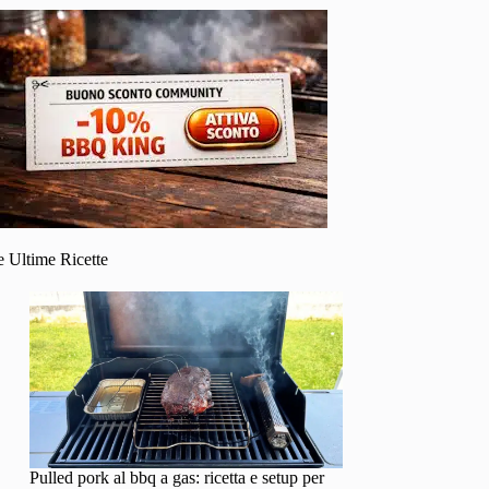
e Ultime Ricette
Pulled pork al bbq a gas: ricetta e setup per