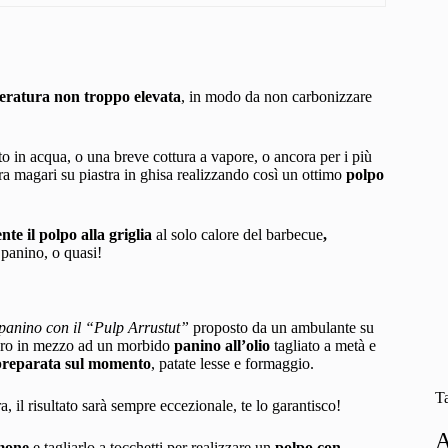
peratura non troppo elevata
, in modo da non carbonizzare
to in acqua, o una breve cottura a vapore, o ancora per i più
tura magari su piastra in ghisa realizzando così un ottimo
polpo
e il polpo alla griglia
al solo calore del barbecue
,
panino, o quasi!
panino con il “Pulp Arrustut”
proposto da un ambulante su
vero in mezzo ad un morbido
panino all’olio
tagliato a metà e
preparata sul momento
, patate lesse e formaggio.
T
, il risultato sarà sempre eccezionale, te lo garantisco!
A
imone
e tagliarlo a tocchetti per realizzare un
polpo con