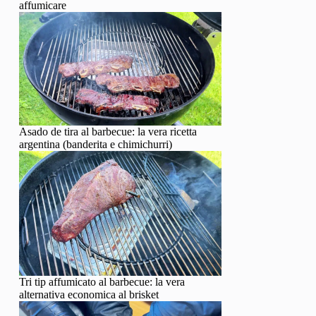
affumicare
Asado de tira al barbecue: la vera ricetta
argentina (banderita e chimichurri)
Tri tip affumicato al barbecue: la vera
alternativa economica al brisket