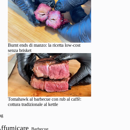
Burnt ends di manzo: la ricetta low-cost
senza brisket
Tomahawk al barbecue con rub al caffè:
cottura tradizionale al kettle
ag
ffumicare
Barbecue