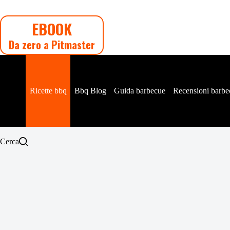
Salta
al
EBOOK
contenuto
Da zero a Pitmaster
Ricette bbq
Bbq Blog
Guida barbecue
Recensioni barbe
Cerca