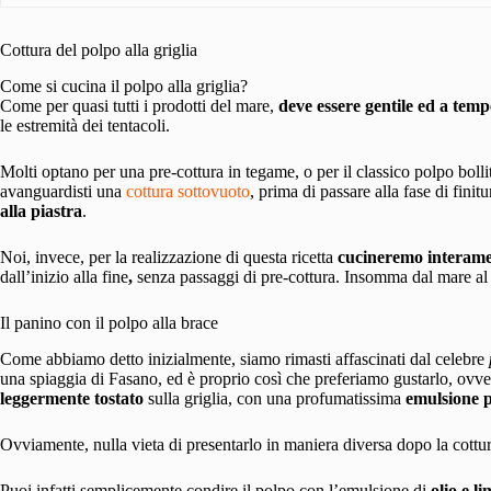
Cottura del polpo alla griglia
Come si cucina il polpo alla griglia?
Come per quasi tutti i prodotti del mare,
deve essere gentile ed a tem
le estremità dei tentacoli.
Molti optano per una pre-cottura in tegame, o per il classico polpo bolli
avanguardisti una
cottura sottovuoto
, prima di passare alla fase di fini
alla piastra
.
Noi, invece, per la realizzazione di questa ricetta
cucineremo interament
dall’inizio alla fine
,
senza passaggi di pre-cottura. Insomma dal mare al 
Il panino con il polpo alla brace
Come abbiamo detto inizialmente, siamo rimasti affascinati dal celebre
una spiaggia di Fasano, ed è proprio così che preferiamo gustarlo, ov
leggermente tostato
sulla griglia, con una profumatissima
emulsione 
Ovviamente, nulla vieta di presentarlo in maniera diversa dopo la cottura
Puoi infatti semplicemente condire il polpo con l’emulsione di
olio e l