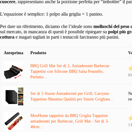
cuocere
, rappresentano anche la porzione perfetta per “imbottire” il pa
L’equazione è semplice: 1 polpo alla griglia = 1 panino.
Per dare un riferimento, diciamo che l’ideale sono
molluschi del peso 
sul mercato, in mancanza di questi è possibile ripiegare su
polpi più g
cottura
e magari tagliati in parti i tentacoli farciranno più panini.
Anteprima
Prodotto
V
BBQ Grill Mat Set di 2, Antiaderente Barbecue
Tappetini con Silicone BBQ Salsa Pennello,
93
Perfetto...
Set di 5 Stuoie Antiaderenti per Grill, Carryme
N
Tappetino Massima Qualità per Stuoie Grigliata...
re
MooHome tappetini da BBQ Griglia Tappetini
antiaderenti per Barbecue, Grill Mat - Set di 3-
1 
40cm...