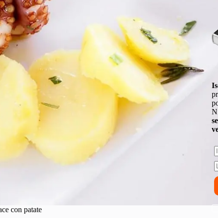
Is
pr
po
Ni
s
v
ace con patate