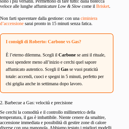
sono i più versatili. Permettono di fare tutto: dalla bistecca
veloce alle lunghe affumicature
Low & Slow
come il
Brisket
.
Non farti spaventare dalla gestione: con una
ciminiera
d’accensione
sarai pronto in 15 minuti senza fatica.
I consigli di Roberto: Carbone vs Gas?
È l’eterno dilemma. Scegli il
Carbone
se ami il rituale,
vuoi spendere meno all’inizio e cerchi quel sapore
affumicato autentico. Scegli il
Gas
se vuoi praticità
totale: accendi, cuoci e spegni in 5 minuti, perfetto per
chi griglia anche in settimana dopo lavoro.
2. Barbecue a Gas: velocità e precisione
Se cerchi la comodità e il controllo millimetrico della
temperatura, il gas è imbattibile. Niente cenere da smaltire,
accensione immediata e possibilità di gestire zone di calore
diverse con una manopola. Abbiamo testato i migliori modelli