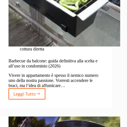
cottura diretta
Barbecue da balcone: guida definitiva alla scelta e
all’uso in condominio (2026)
Vivere in appartamento è spesso il nemico numero
uno della nostra passione. Vorresti accendere le
braci, ma l’idea di affumicare…
Leggi Tutto
Barbecue
da
balcone:
guida
definitiva
alla
scelta