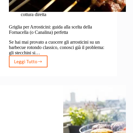
cottura diretta
Griglia per Arrosticini: guida alla scelta della
Fornacella (o Canalina) perfetta
Se hai mai provato a cuocere gli arrosticini su un
barbecue rotondo classico, conosci già il problema:
gli stecchini si…
Leggi Tutto
Griglia
per
Arrosticini:
guida
alla
scelta
della
Fornacella
(o
Canalina)
perfetta