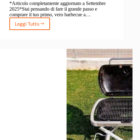
*Articolo completamente aggiornato a Settembre
2025*Stai pensando di fare il grande passo e
comprare il tuo primo, vero barbecue a…
Leggi Tutto
Weber
Master
Touch
Recensione:
È
il
Barbecue
Giusto
per
Te?