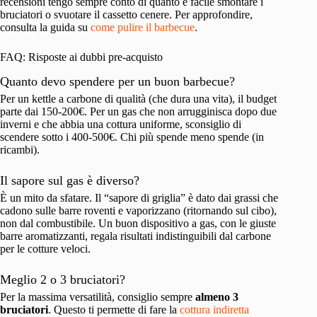
recensioni tengo sempre conto di quanto è facile smontare i
bruciatori o svuotare il cassetto cenere. Per approfondire,
consulta la guida su
come pulire il barbecue
.
FAQ: Risposte ai dubbi pre-acquisto
Quanto devo spendere per un buon barbecue?
Per un kettle a carbone di qualità (che dura una vita), il budget
parte dai 150-200€. Per un gas che non arrugginisca dopo due
inverni e che abbia una cottura uniforme, sconsiglio di
scendere sotto i 400-500€. Chi più spende meno spende (in
ricambi).
Il sapore sul gas è diverso?
È un mito da sfatare. Il “sapore di griglia” è dato dai grassi che
cadono sulle barre roventi e vaporizzano (ritornando sul cibo),
non dal combustibile. Un buon dispositivo a gas, con le giuste
barre aromatizzanti, regala risultati indistinguibili dal carbone
per le cotture veloci.
Meglio 2 o 3 bruciatori?
Per la massima versatilità, consiglio sempre
almeno 3
bruciatori
. Questo ti permette di fare la
cottura indiretta