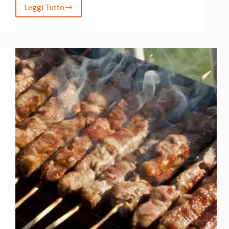
Leggi Tutto
Recensione
Campingaz
Plancha
EX
Plus:
Il
Miglior
Alleato
per
Grigliate
Perfette