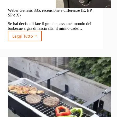
Weber Genesis 335: recensione e differenze (E, EP,
SP e X)
Se hai deciso di fare il grande passo nel mondo del
barbecue a gas di fascia alta, il mirino cade…
Leggi Tutto
Weber
Genesis
335:
recensione
e
differenze
(E,
EP,
SP
e
X)