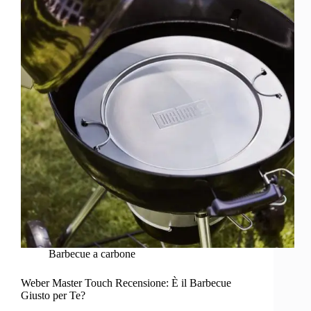
e
all’uso
in
condominio
(2026)
Barbecue a carbone
Weber Master Touch Recensione: È il Barbecue
Giusto per Te?