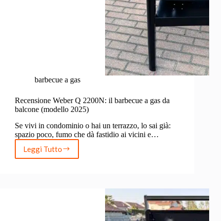
barbecue a gas
Recensione Weber Q 2200N: il barbecue a gas da
balcone (modello 2025)
Se vivi in condominio o hai un terrazzo, lo sai già:
spazio poco, fumo che dà fastidio ai vicini e…
Leggi Tutto
Recensione
Weber
Q
2200N:
il
barbecue
a
gas