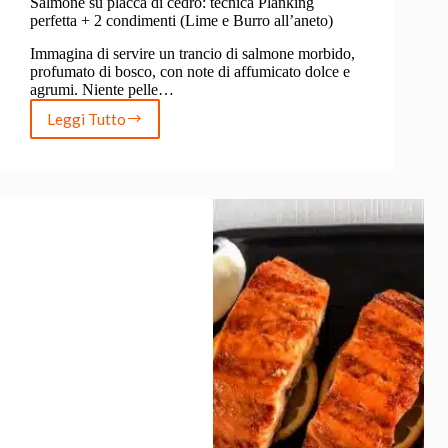
Salmone su placca di cedro: tecnica Planking
perfetta + 2 condimenti (Lime e Burro all’aneto)
Immagina di servire un trancio di salmone morbido,
profumato di bosco, con note di affumicato dolce e
agrumi. Niente pelle…
Leggi Tutto
Salmone
su
placca
di
cedro:
tecnica
Planking
perfetta
+
2
condimenti
(Lime
e
Burro
all’aneto)