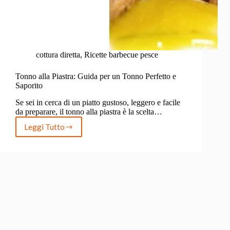
cottura diretta
,
Ricette barbecue pesce
Tonno alla Piastra: Guida per un Tonno Perfetto e
Saporito
Se sei in cerca di un piatto gustoso, leggero e facile
da preparare, il tonno alla piastra è la scelta…
Leggi Tutto
Tonno
alla
Piastra:
Guida
per
un
Tonno
Perfetto
e
Saporito