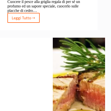
Cuocere il pesce alla griglia regala di per sé un
profumo ed un sapore speciale, cuocerlo sulle
placche di cedro…
Leggi Tutto
Gamberi
al
pesto
di
prezzemolo
su
placca
di
cedro