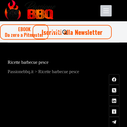
Salta
al
contenuto
EBOOK
Iscriviti alla Newsletter
Cerca
Da zero a Pitmaster
Ricette barbecue pesce
Passionebbq.it
>
Ricette barbecue pesce