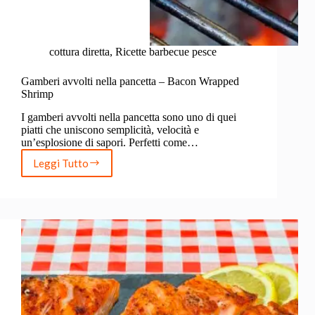
cottura diretta
,
Ricette barbecue pesce
Gamberi avvolti nella pancetta – Bacon Wrapped
Shrimp
I gamberi avvolti nella pancetta sono uno di quei
piatti che uniscono semplicità, velocità e
un’esplosione di sapori. Perfetti come…
Leggi Tutto
Gamberi
avvolti
nella
pancetta
–
Bacon
Wrapped
Shrimp