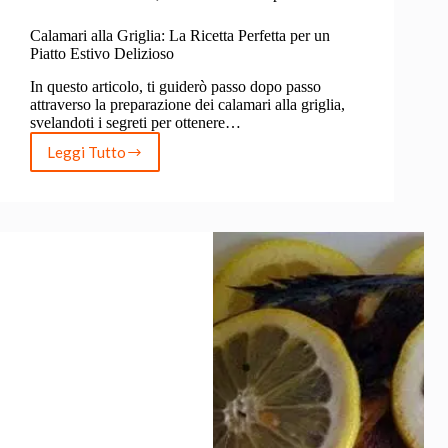
Calamari alla Griglia: La Ricetta Perfetta per un
Piatto Estivo Delizioso
In questo articolo, ti guiderò passo dopo passo
attraverso la preparazione dei calamari alla griglia,
svelandoti i segreti per ottenere…
Leggi Tutto
Calamari
alla
Griglia:
La
Ricetta
Perfetta
per
un
Piatto
Estivo
Delizioso