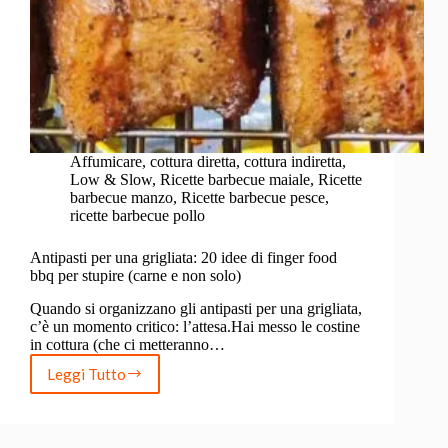
Affumicare
,
cottura diretta
,
cottura indiretta
,
Low & Slow
,
Ricette barbecue maiale
,
Ricette
barbecue manzo
,
Ricette barbecue pesce
,
ricette barbecue pollo
Antipasti per una grigliata: 20 idee di finger food
bbq per stupire (carne e non solo)
Quando si organizzano gli antipasti per una grigliata,
c’è un momento critico: l’attesa.Hai messo le costine
in cottura (che ci metteranno…
Leggi Tutto
Antipasti
per
una
grigliata: