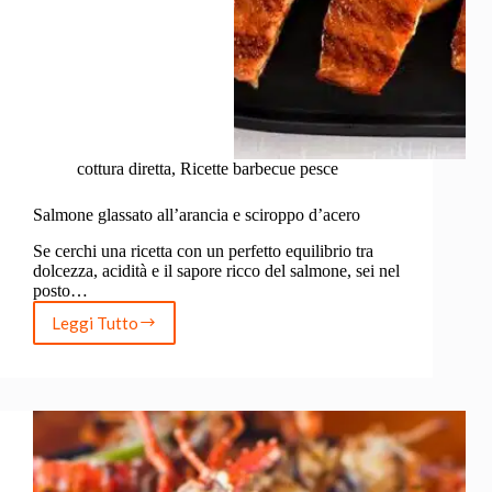
cottura diretta
,
Ricette barbecue pesce
Salmone glassato all’arancia e sciroppo d’acero
Se cerchi una ricetta con un perfetto equilibrio tra
dolcezza, acidità e il sapore ricco del salmone, sei nel
posto…
Leggi Tutto
Salmone
glassato
all’arancia
e
sciroppo
d’acero