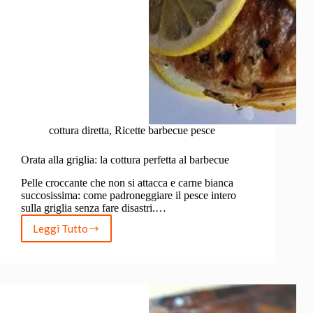
cottura diretta
,
Ricette barbecue pesce
Orata alla griglia: la cottura perfetta al barbecue
Pelle croccante che non si attacca e carne bianca
succosissima: come padroneggiare il pesce intero
sulla griglia senza fare disastri.…
Leggi Tutto
Orata
alla
griglia:
la
cottura
perfetta
al