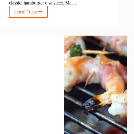
classici hamburger e salsicce. Ma…
Leggi Tutto
Guida
Completa
alla
Grigliata
di
Pesce:
Ricette,
Consigli
e
Abbinamenti
Perfetti