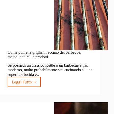
Come pulire la griglia in acciaio del barbecue:
metodi naturali e prodotti
Se possiedi un classico Kettle o un barbecue a gas
moderno, molto probabilmente stai cucinando su una
superficie lucida e…
Leggi Tutto
Come
pulire
la
griglia
in
acciaio
del