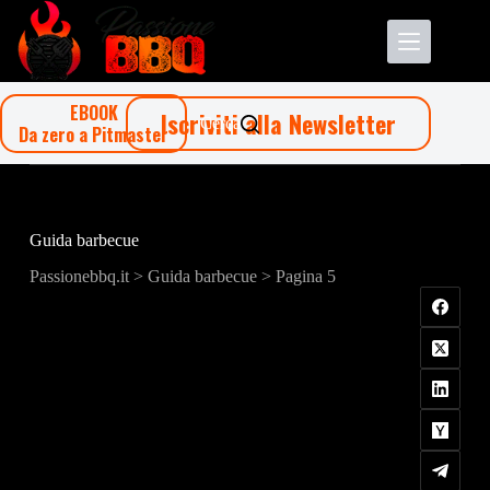
Salta
al
contenuto
EBOOK
Iscriviti alla Newsletter
Cerca
Da zero a Pitmaster
Guida barbecue
Passionebbq.it
>
Guida barbecue
> Pagina 5