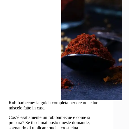
barbecue:
metodi
naturali
e
prodotti
Rub barbecue: la guida completa per creare le tue
miscele fatte in casa
Cos’è esattamente un rub barbecue e come si
prepara? Se ti sei mai posto queste domande,
sognando di replicare quella crosticina…