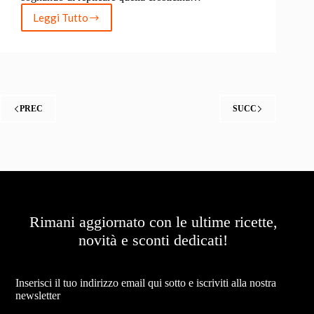
Leggi Tutto
Rub
barbecue:
la
guida
completa
per
creare
PREC
SUCC
le
tue
miscele
fatte
in
casa
Rimani aggiornato con le ultime ricette,
novità e sconti dedicati!
Newsletter
Inserisci il tuo indirizzo email qui sotto e iscriviti alla nostra
newsletter