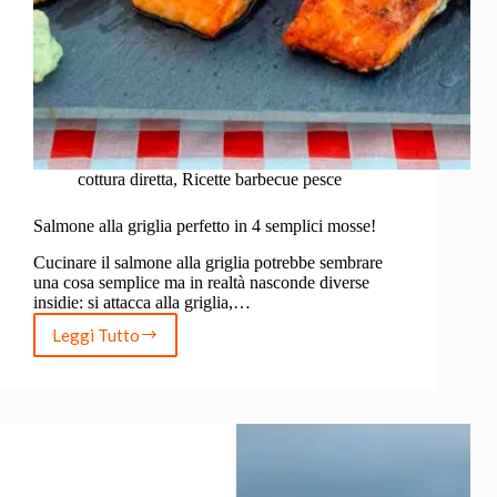
cottura diretta
,
Ricette barbecue pesce
Salmone alla griglia perfetto in 4 semplici mosse!
Cucinare il salmone alla griglia potrebbe sembrare
una cosa semplice ma in realtà nasconde diverse
insidie: si attacca alla griglia,…
Leggi Tutto
Salmone
alla
griglia
perfetto
in
4
semplici
mosse!