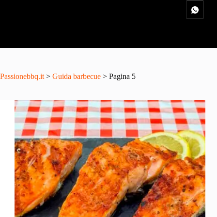
Passionebbq.it
>
Guida barbecue
> Pagina 5