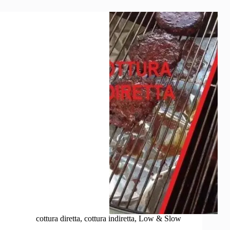
guida
all’acquisto
e
ai
migliori
modelli
2026
cottura diretta
,
cottura indiretta
,
Low & Slow