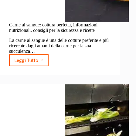
Carne al sangue: cottura perfetta, informazioni
nutrizionali, consigli per la sicurezza e ricette
La carne al sangue è una delle cotture preferite e più
ricercate dagli amanti della carne per la sua
succulenza…
Leggi Tutto
Carne
al
sangue:
cottura
perfetta,
informazioni
nutrizionali,
consigli
per
la
sicurezza
e
ricette