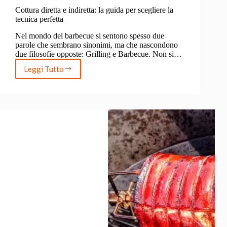
Cottura diretta e indiretta: la guida per scegliere la
tecnica perfetta
Nel mondo del barbecue si sentono spesso due
parole che sembrano sinonimi, ma che nascondono
due filosofie opposte: Grilling e Barbecue. Non si…
Leggi Tutto
Cottura
diretta
e
indiretta:
la
guida
per
scegliere
la
tecnica
perfetta