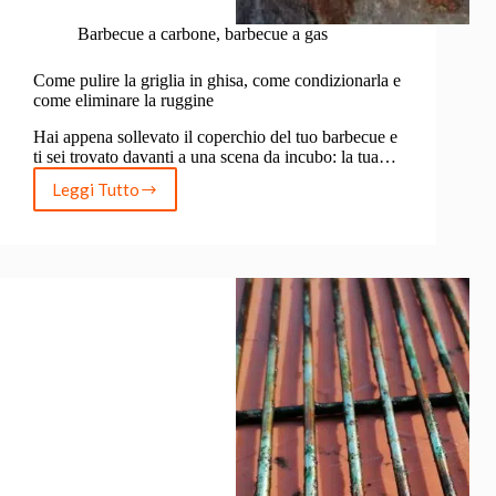
Barbecue a carbone
,
barbecue a gas
Come pulire la griglia in ghisa, come condizionarla e
come eliminare la ruggine
Hai appena sollevato il coperchio del tuo barbecue e
ti sei trovato davanti a una scena da incubo: la tua…
Leggi Tutto
Come
pulire
la
griglia
in
ghisa,
come
condizionarla
e
come
eliminare
la
ruggine