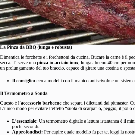
La Pinza da BBQ (lunga e robusta)
Dimentica le forchette e i forchettoni da cucina. Bucare la carne è il pecca
secca. Ti serve una
pinza in acciaio inox
, lunga almeno 40 cm per non 
un prolungamento del tuo braccio, capace di girare una costina o spostar
Il consiglio:
cerca modelli con il manico antiscivolo e un sistema 
Il Termometro a Sonda
Questo è l’
accessorio barbecue
che separa i dilettanti dai pitmaster. 
L’unico modo per evitare l’effetto “suola di scarpa” o, peggio, il pollo 
L’essenziale:
Un termometro digitale a lettura istantanea è il min
pochi secondi.
Approfondisci:
Per capire quale modello fa per te, leggi la nost