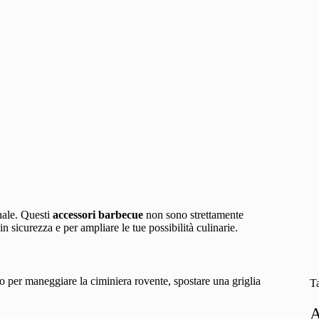
nale. Questi
accessori barbecue
non sono strettamente
n sicurezza e per ampliare le tue possibilità culinarie.
nno per maneggiare la ciminiera rovente, spostare una griglia
T
A