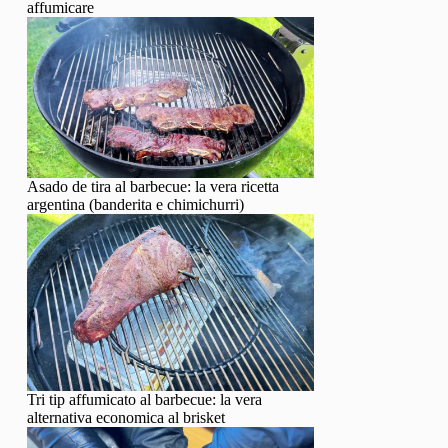
affumicare
Asado de tira al barbecue: la vera ricetta
argentina (banderita e chimichurri)
Tri tip affumicato al barbecue: la vera
alternativa economica al brisket