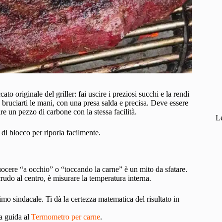
to originale del griller: fai uscire i preziosi succhi e la rendi
bruciarti le mani, con una presa salda e precisa. Deve essere
e un pezzo di carbone con la stessa facilità.
L
di blocco per riporla facilmente.
Cuocere “a occhio” o “toccando la carne” è un mito da sfatare.
crudo al centro, è misurare la temperatura interna.
imo sindacale. Ti dà la certezza matematica del risultato in
ra guida al
Termometro per carne
.