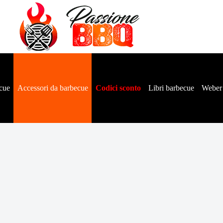
cue
Accessori da barbecue
Codici sconto
Libri barbecue
Weber