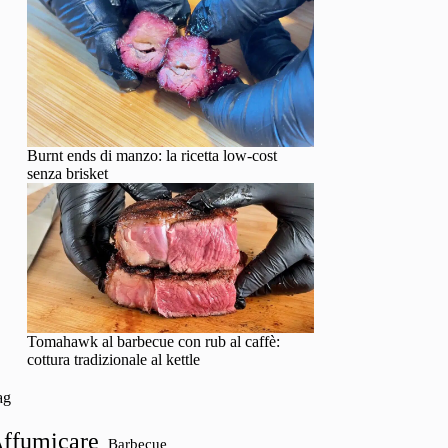
Burnt ends di manzo: la ricetta low-cost
senza brisket
Tomahawk al barbecue con rub al caffè:
cottura tradizionale al kettle
ag
ffumicare
Barbecue