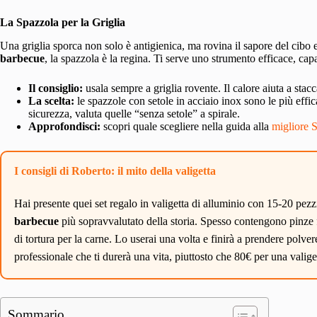
La Spazzola per la Griglia
Una griglia sporca non solo è antigienica, ma rovina il sapore del cibo e
barbecue
, la spazzola è la regina. Ti serve uno strumento efficace, capa
Il consiglio:
usala sempre a griglia rovente. Il calore aiuta a stacc
La scelta:
le spazzole con setole in acciaio inox sono le più effic
sicurezza, valuta quelle “senza setole” a spirale.
Approfondisci:
scopri quale scegliere nella guida alla
migliore 
I consigli di Roberto: il mito della valigetta
Hai presente quei set regalo in valigetta di alluminio con 15-20 pezz
barbecue
più sopravvalutato della storia. Spesso contengono pinze fr
di tortura per la carne. Lo userai una volta e finirà a prendere polv
professionale che ti durerà una vita, piuttosto che 80€ per una valiget
Sommario