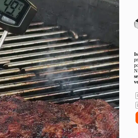
Is
pr
po
Ni
s
v