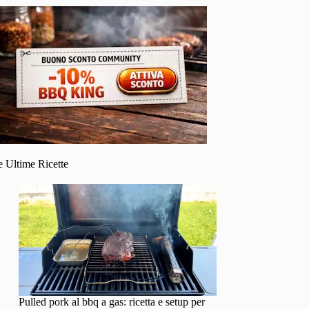
e Ultime Ricette
Pulled pork al bbq a gas: ricetta e setup per