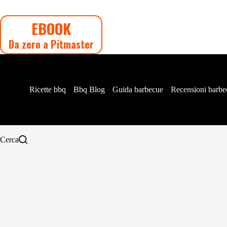
Salta
al
EBOOK
contenuto
Da zero a Pitmaster
Ricette bbq
Bbq Blog
Guida barbecue
Recensioni barbe
Cerca