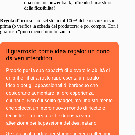
una comune power bank, offrendo il massimo
della flessibilità!
Regola d’oro:
se non sei sicuro al 100% delle misure, misura
prima (o verifica la scheda del produttore) e poi compra. Con i
girarrosti “più o meno” non funziona.
Il girarrosto come idea regalo: un dono
da veri intenditori
Proprio per la sua capacità di elevare le abilità di
un griller, il girarrosto rappresenta un regalo
ideale per gli appassionati di barbecue che
desiderano aumentare la loro esperienza
culinaria. Non è il solito gadget, ma uno strumento
che sblocca un intero nuovo mondo di ricette e
tecniche. È un regalo che dimostra vera
attenzione per la passione del destinatario.
Se cerchi altre idee per stupire un vero griller, non