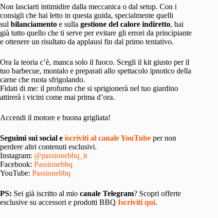
Non lasciarti intimidire dalla meccanica o dal setup. Con i
consigli che hai letto in questa guida, specialmente quelli
sul
bilanciamento
e sulla
gestione del calore indiretto
, hai
già tutto quello che ti serve per evitare gli errori da principiante
e ottenere un risultato da applausi fin dal primo tentativo.
Ora la teoria c’è, manca solo il fuoco. Scegli il kit giusto per il
tuo barbecue, montalo e preparati allo spettacolo ipnotico della
carne che ruota sfrigolando.
Fidati di me: il profumo che si sprigionerà nel tuo giardino
attirerà i vicini come mai prima d’ora.
Accendi il motore e buona grigliata!
Seguimi sui social e
iscriviti al canale YouTube
per non
perdere altri contenuti esclusivi.
Instagram:
@passionebbq_it
Facebook:
Passionebbq
YouTube:
Passionebbq
PS:
Sei già iscritto al mio
canale Telegram
? Scopri offerte
esclusive su accessori e prodotti BBQ
Iscriviti qui
.