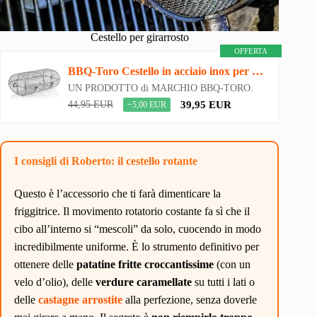
Cestello per girarrosto
OFFERTA
BBQ-Toro Cestello in acciaio inox per girarrosto | 42,5 x 21 x 16 cm | rondella universale per grill…
UN PRODOTTO di MARCHIO BBQ-TORO.
44,95 EUR
39,95 EUR
−5,00 EUR
I consigli di Roberto: il cestello rotante
Questo è l’accessorio che ti farà dimenticare la
friggitrice. Il movimento rotatorio costante fa sì che il
cibo all’interno si “mescoli” da solo, cuocendo in modo
incredibilmente uniforme. È lo strumento definitivo per
ottenere delle
patatine fritte croccantissime
(con un
velo d’olio), delle
verdure caramellate
su tutti i lati o
delle
castagne arrostite
alla perfezione, senza doverle