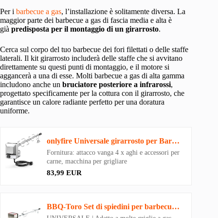
Per i
barbecue a gas
, l’installazione è solitamente diversa. La
maggior parte dei barbecue a gas di fascia media e alta è
già
predisposta per il montaggio di un girarrosto
.
Cerca sul corpo del tuo barbecue dei fori filettati o delle staffe
laterali. Il kit girarrosto includerà delle staffe che si avvitano
direttamente su questi punti di montaggio, e il motore si
aggancerà a una di esse. Molti barbecue a gas di alta gamma
includono anche un
bruciatore posteriore a infrarossi
,
progettato specificamente per la cottura con il girarrosto, che
garantisce un calore radiante perfetto per una doratura
uniforme.
onlyfire Universale girarrosto per Barbecue, 100cm Quadrato 9x9mm spiedo, 4X forchetta, Motore in…
Fornitura: attacco vanga 4 x aghi e accessori per
carne, macchina per grigliare
83,99 EUR
BBQ-Toro Set di spiedini per barbecue, 90 cm, incl. motore in acciaio inossidabile, 220V – 240V…