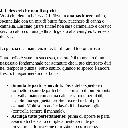
4. Il dessert che non ti aspetti
Vuoi chiudere in bellezza? Infilza un
ananas intero
pulito,
spennellalo con un mix di burro fuso, zucchero di canna e
cannella. Lascialo girare finché non sarà caramellato e dorato:
servilo caldo con una pallina di gelato alla vaniglia. Una vera
delizia.
La pulizia e la manutenzione: far durare il tuo girarrosto
Il tuo pollo è stato un successo, ma ora è il momento di un
passaggio fondamentale per garantire che il tuo girarrosto duri
nel tempo: la pulizia. Farlo subito, quando lo sporco è ancora
fresco, ti risparmierà molta fatica.
Smonta le parti removibili:
l’asta dello spiedo e i
forchettoni sono le parti che si sporcano di più. Smontali
e lavali a mano con acqua calda e sapone per piatti,
usando una spugnetta per rimuovere i residui più
ostinati. Molti sono anche lavabili in lavastoviglie
(controlla sempre il manuale).
Asciuga tutto perfettamente:
prima di riporre le parti,
assicurati che siano completamente asciutte per
prevenire la formazione di ruggine o corrosione.