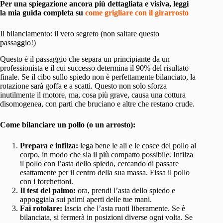
Per una spiegazione ancora più dettagliata e visiva, leggi
la mia guida completa su
come grigliare con il girarrosto
Il bilanciamento: il vero segreto (non saltare questo
passaggio!)
Questo è il passaggio che separa un principiante da un
professionista e il cui successo determina il 90% del risultato
finale. Se il cibo sullo spiedo non è perfettamente bilanciato, la
rotazione sarà goffa e a scatti. Questo non solo sforza
inutilmente il motore, ma, cosa più grave, causa una cottura
disomogenea, con parti che bruciano e altre che restano crude.
Come bilanciare un pollo (o un arrosto):
Prepara e infilza:
lega bene le ali e le cosce del pollo al
corpo, in modo che sia il più compatto possibile. Infilza
il pollo con l’asta dello spiedo, cercando di passare
esattamente per il centro della sua massa. Fissa il pollo
con i forchettoni.
Il test del palmo:
ora, prendi l’asta dello spiedo e
appoggiala sui palmi aperti delle tue mani.
Fai rotolare:
lascia che l’asta ruoti liberamente. Se è
bilanciata, si fermerà in posizioni diverse ogni volta. Se