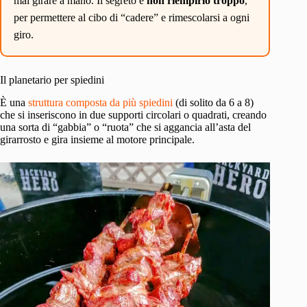
mai girare a mano. Il segreto è
non riempirlo troppo
,
per permettere al cibo di “cadere” e rimescolarsi a ogni
giro.
Il planetario per spiedini
È una
struttura composta da più spiedini
(di solito da 6 a 8)
che si inseriscono in due supporti circolari o quadrati, creando
una sorta di “gabbia” o “ruota” che si aggancia all’asta del
girarrosto e gira insieme al motore principale.