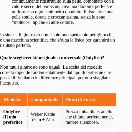
continuamente ridistribuito sulla pelle, combinato con il
calore secco del barbecue, crea una doratura perfetta e
uniforme su ogni centimetro quadrato. Il risultato è una
pelle sottile, dorata e croccantissima, senza le zone
“mollicce” tipiche di altre cotture.
In sintesi, il girarrosto non è solo uno spettacolo per gli occhi,
è una macchina scientifica che sfrutta la fisica per garantirti un
risultato perfetto.
Quale scegliere: kit originale o universale (Onlyfire)?
Non tutti i girarrosto sono uguali. La scelta del modello
corretto dipende fondamentalmente dal tipo di barbecue che
possiedi. Vediamo le differenze principali per non sbagliare
l’acquisto.
Modello
Compatibilità
Punti di Forza
Onlyfire
Prezzo imbattibile, anello
Weber Kettle
(Il mio
che chiude perfettamente,
57cm + Altri
preferito)
motore silenzioso.