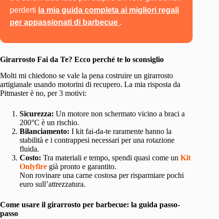
perderti
la mia guida completa ai migliori regali
per appassionati di barbecue
.
Girarrosto Fai da Te? Ecco perché te lo sconsiglio
Molti mi chiedono se vale la pena costruire un girarrosto
artigianale usando motorini di recupero. La mia risposta da
Pitmaster è no, per 3 motivi:
Sicurezza:
Un motore non schermato vicino a braci a
200°C è un rischio.
Bilanciamento:
I kit fai-da-te raramente hanno la
stabilità e i contrappesi necessari per una rotazione
fluida.
Costo:
Tra materiali e tempo, spendi quasi come un
Kit
Onlyfire
già pronto e garantito.
Non rovinare una carne costosa per risparmiare pochi
euro sull’attrezzatura.
Come usare il girarrosto per barbecue: la guida passo-
passo