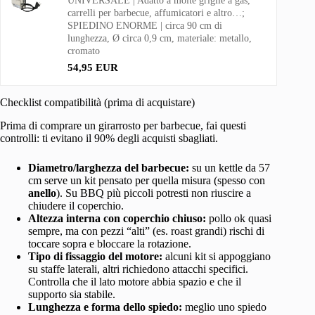
UNIVERSALE | Adatto a molte griglie a gas,
carrelli per barbecue, affumicatori e altro…;
SPIEDINO ENORME | circa 90 cm di
lunghezza, Ø circa 0,9 cm, materiale: metallo,
cromato
54,95 EUR
Checklist compatibilità (prima di acquistare)
Prima di comprare un girarrosto per barbecue, fai questi
controlli: ti evitano il 90% degli acquisti sbagliati.
Diametro/larghezza del barbecue:
su un kettle da 57
cm serve un kit pensato per quella misura (spesso con
anello
). Su BBQ più piccoli potresti non riuscire a
chiudere il coperchio.
Altezza interna con coperchio chiuso:
pollo ok quasi
sempre, ma con pezzi “alti” (es. roast grandi) rischi di
toccare sopra e bloccare la rotazione.
Tipo di fissaggio del motore:
alcuni kit si appoggiano
su staffe laterali, altri richiedono attacchi specifici.
Controlla che il lato motore abbia spazio e che il
supporto sia stabile.
Lunghezza e forma dello spiedo:
meglio uno spiedo