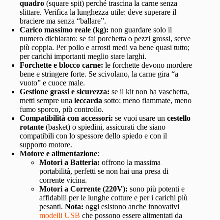
quadro
(square spit) perché trascina la carne senza
slittare. Verifica la lunghezza utile: deve superare il
braciere ma senza “ballare”.
Carico massimo reale (kg):
non guardare solo il
numero dichiarato: se fai porchetta o pezzi grossi, serve
più coppia. Per pollo e arrosti medi va bene quasi tutto;
per carichi importanti meglio stare larghi.
Forchette e blocco carne:
le forchette devono mordere
bene e stringere forte. Se scivolano, la carne gira “a
vuoto” e cuoce male.
Gestione grassi e sicurezza:
se il kit non ha vaschetta,
metti sempre una
leccarda
sotto: meno fiammate, meno
fumo sporco, più controllo.
Compatibilità con accessori:
se vuoi usare un
cestello
rotante
(basket) o spiedini, assicurati che siano
compatibili con lo spessore dello spiedo e con il
supporto motore.
Motore e alimentazione
:
Motori a Batteria:
offrono la massima
portabilità, perfetti se non hai una presa di
corrente vicina.
Motori a Corrente (220V):
sono più potenti e
affidabili per le lunghe cotture e per i carichi più
pesanti.
Nota:
oggi esistono anche innovativi
modelli USB
che possono essere alimentati da