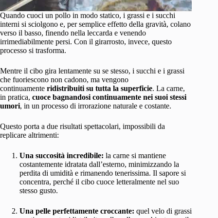
Quando cuoci un pollo in modo statico, i grassi e i succhi
interni si sciolgono e, per semplice effetto della gravità, colano
verso il basso, finendo nella leccarda e venendo
irrimediabilmente persi. Con il girarrosto, invece, questo
processo si trasforma.
Mentre il cibo gira lentamente su se stesso, i succhi e i grassi
che fuoriescono non cadono, ma vengono
continuamente
ridistribuiti su tutta la superficie
. La carne,
in pratica,
cuoce bagnandosi continuamente nei suoi stessi
umori
, in un processo di irrorazione naturale e costante.
Questo porta a due risultati spettacolari, impossibili da
replicare altrimenti:
Una succosità incredibile:
la carne si mantiene
costantemente idratata dall’esterno, minimizzando la
perdita di umidità e rimanendo tenerissima. Il sapore si
concentra, perché il cibo cuoce letteralmente nel suo
stesso gusto.
Una pelle perfettamente croccante:
quel velo di grassi