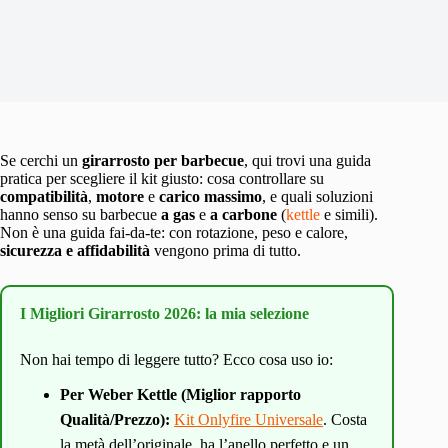
Se cerchi un
girarrosto per barbecue
, qui trovi una guida
pratica per scegliere il kit giusto: cosa controllare su
compatibilità
,
motore
e
carico massimo
, e quali soluzioni
hanno senso su barbecue
a gas
e
a carbone
(
kettle
e simili).
Non è una guida fai-da-te: con rotazione, peso e calore,
sicurezza e affidabilità
vengono prima di tutto.
I Migliori Girarrosto 2026: la mia selezione
Non hai tempo di leggere tutto? Ecco cosa uso io:
Per Weber Kettle (Miglior rapporto
Qualità/Prezzo):
Kit Onlyfire Universale
. Costa
la metà dell’originale, ha l’anello perfetto e un