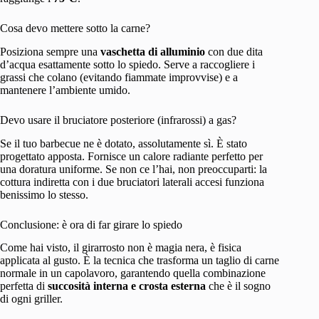
Cosa devo mettere sotto la carne?
Posiziona sempre una
vaschetta di alluminio
con due dita
d’acqua esattamente sotto lo spiedo. Serve a raccogliere i
grassi che colano (evitando fiammate improvvise) e a
mantenere l’ambiente umido.
Devo usare il bruciatore posteriore (infrarossi) a gas?
Se il tuo barbecue ne è dotato, assolutamente sì. È stato
progettato apposta. Fornisce un calore radiante perfetto per
una doratura uniforme. Se non ce l’hai, non preoccuparti: la
cottura indiretta con i due bruciatori laterali accesi funziona
benissimo lo stesso.
Conclusione: è ora di far girare lo spiedo
Come hai visto, il girarrosto non è magia nera, è fisica
applicata al gusto. È la tecnica che trasforma un taglio di carne
normale in un capolavoro, garantendo quella combinazione
perfetta di
succosità interna e crosta esterna
che è il sogno
di ogni griller.