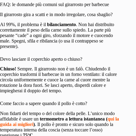
FAQ: le domande più comuni sul girarrosto per barbecue
Il girarrosto gira a scatti e in modo irregolare, cosa sbaglio?
Al 99%, il problema è il
bilanciamento
. Non hai distribuito
correttamente il peso della carne sullo spiedo. La parte più
pesante “cade” a ogni giro, sforzando il motore e cuocendo
male. Spegni, sfila e ribilancia (o usa il contrappeso se
presente).
Devo lasciare il coperchio aperto o chiuso?
Chiuso!
Sempre. Il girarrosto non è un falò. Chiudendo il
coperchio trasformi il barbecue in un forno ventilato: il calore
circola uniformemente e cuoce la carne al cuore mentre la
rotazione la dora fuori. Se lasci aperto, disperdi calore e
impiegherai il doppio del tempo.
Come faccio a sapere quando il pollo è cotto?
Non fidarti del tempo o del colore della pelle. L’unico modo
affidabile è usare un
termometro a lettura istantanea (
qui la
guida ai migliori
)
. Il pollo è pronto e sicuro solo quando la
temperatura interna della coscia (senza toccare l’osso)
raggiunge i
75°C
.