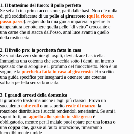
1. Il battesimo del fuoco: il pollo perfetto
Se sei alla tua prima accensione, parti dalle basi. Non c’è nulla
di più soddisfacente di un
pollo al girarrosto (
qui la ricetta
passo-passo
)
: seguendo la mia guida imparerai a gestire la
temperatura per ottenere quella pelle “di vetro” croccante e
una carne che si stacca dall’osso, anni luce avanti a quello
della rosticceria.
2. Il livello pro: la porchetta fatta in casa
Se vuoi davvero stupire gli ospiti, devi alzare l’asticella.
Immagina una cotenna che scrocchia sotto i denti, un interno
speziato che si scioglie e il profumo del finocchietto. Non è un
sogno, è la
porchetta fatta in casa al girarrosto
. Ho scritto
una guida specifica per insegnarti a ottenere una cotenna
soffiata perfetta senza bruciarla.
3. I grandi arrosti della domenica
Il girarrosto trasforma anche i tagli più classici. Prova un
succulento
cube roll
o un saporito
reale di manzo
: la
rotazione distribuisce i succhi rendendoli tenerissimi. Se ami i
sapori forti, un
agnello allo spiedo in stile greco
è
obbligatorio, mentre per il maiale puoi optare per una
lonza
o
una
coppa
che, grazie all’auto-irrorazione, rimarranno
incredibilmente umide.