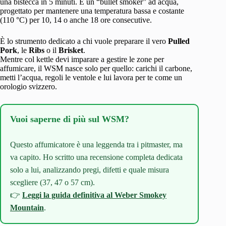
una bistecca in 5 minuti. È un “bullet smoker” ad acqua,
progettato per mantenere una temperatura bassa e costante
(110 °C) per 10, 14 o anche 18 ore consecutive.
È lo strumento dedicato a chi vuole preparare il vero
Pulled
Pork
, le
Ribs
o il
Brisket
.
Mentre col kettle devi imparare a gestire le zone per
affumicare, il WSM nasce solo per quello: carichi il carbone,
metti l’acqua, regoli le ventole e lui lavora per te come un
orologio svizzero.
Vuoi saperne di più sul WSM?
Questo affumicatore è una leggenda tra i pitmaster, ma
va capito. Ho scritto una recensione completa dedicata
solo a lui, analizzando pregi, difetti e quale misura
scegliere (37, 47 o 57 cm).
👉
Leggi la guida definitiva al Weber Smokey
Mountain
.