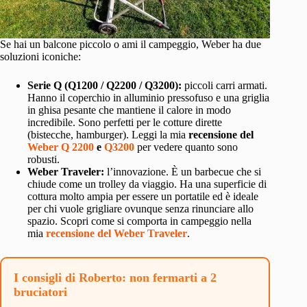
Se hai un balcone piccolo o ami il campeggio, Weber ha due
soluzioni iconiche:
Serie Q (Q1200 / Q2200 / Q3200):
piccoli carri armati.
Hanno il coperchio in alluminio pressofuso e una griglia
in ghisa pesante che mantiene il calore in modo
incredibile. Sono perfetti per le cotture dirette
(bistecche, hamburger). Leggi la mia
recensione del
Weber Q 2200
e
Q3200
per vedere quanto sono
robusti.
Weber Traveler:
l’innovazione. È un barbecue che si
chiude come un trolley da viaggio. Ha una superficie di
cottura molto ampia per essere un portatile ed è ideale
per chi vuole grigliare ovunque senza rinunciare allo
spazio. Scopri come si comporta in campeggio nella
mia
recensione del Weber Traveler
.
I consigli di Roberto: non fermarti a 2
bruciatori