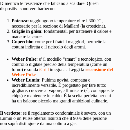
Dimentica le resistenze che faticano a scaldare. Questi
dispositivi sono veri barbecue:
Potenza:
raggiungono temperature oltre i 300 °C,
necessarie per la reazione di Maillard (la crosticina).
Griglie in ghisa:
fondamentali per trattenere il calore e
marcare la carne.
Coperchio:
come per i fratelli maggiori, permette la
cottura indiretta e il ricircolo degli aromi.
Weber Pulse:
e’ il modello “smart” e tecnologico, con
controllo digitale preciso della temperatura (come un
forno) e sonda
iGrill
integrata. Leggi la
recensione del
Weber Pulse
.
Weber Lumin:
l’ultima novità, compatta e
incredibilmente versatile. È progettato per fare tutto:
grigliare, cuocere al vapore, affumicare (sì, con apposite
chips) e mantenere in caldo. È la scelta perfetta per chi
ha un balcone piccolo ma grandi ambizioni culinarie.
Il verdetto:
se il regolamento condominiale è severo, con un
Lumin o un Pulse otterrai risultati che il 90% delle persone
non saprà distinguere da una cottura a gas.