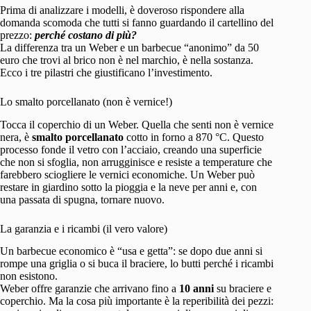
Prima di analizzare i modelli, è doveroso rispondere alla
domanda scomoda che tutti si fanno guardando il cartellino del
prezzo:
perché costano di più?
La differenza tra un Weber e un barbecue “anonimo” da 50
euro che trovi al brico non è nel marchio, è nella sostanza.
Ecco i tre pilastri che giustificano l’investimento.
Lo smalto porcellanato (non è vernice!)
Tocca il coperchio di un Weber. Quella che senti non è vernice
nera, è
smalto porcellanato
cotto in forno a 870 °C. Questo
processo fonde il vetro con l’acciaio, creando una superficie
che non si sfoglia, non arrugginisce e resiste a temperature che
farebbero sciogliere le vernici economiche. Un Weber può
restare in giardino sotto la pioggia e la neve per anni e, con
una passata di spugna, tornare nuovo.
La garanzia e i ricambi (il vero valore)
Un barbecue economico è “usa e getta”: se dopo due anni si
rompe una griglia o si buca il braciere, lo butti perché i ricambi
non esistono.
Weber offre garanzie che arrivano fino a
10 anni
su braciere e
coperchio. Ma la cosa più importante è la reperibilità dei pezzi: