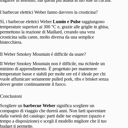
migliore in assoluto, ma quella più adatta al tuo stile di cucina.
I barbecue elettrici Weber fanno davvero la crosticina?
Sì, i barbecue elettrici Weber
Lumin e Pulse
raggiungono
temperature superiori ai 300 °C e, grazie alle griglie in ghisa,
permettono la reazione di Maillard, creando una vera
crosticina sulla carne, molto diversa da una semplice
bistecchiera.
Il Weber Smokey Mountain è difficile da usare?
Il Weber Smokey Mountain non è difficile, ma richiede un
minimo di apprendimento. È progettato per mantenere
temperature basse e stabili per molte ore ed è ideale per chi
vuole affumicare seriamente pulled pork, ribs e brisket senza
dover gestire continuamente il fuoco.
Conclusioni
Scegliere un
barbecue Weber
significa scegliere un
compagno di viaggio che durerà anni. Non farti spaventare
dalla varietà del catalogo: parti dalle tue esigenze (spazio e
tempo a disposizione) e scegli il modello migliore che il tuo
budget ti permette.