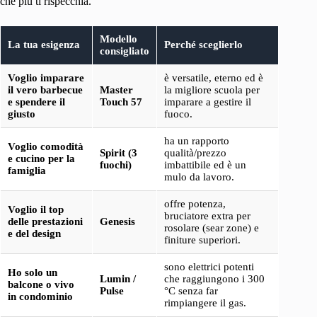
che più ti rispecchia.
Modello
La tua esigenza
Perché sceglierlo
consigliato
Voglio imparare
è versatile, eterno ed è
il vero barbecue
Master
la migliore scuola per
e spendere il
Touch 57
imparare a gestire il
giusto
fuoco.
ha un rapporto
Voglio comodità
Spirit (3
qualità/prezzo
e cucino per la
fuochi)
imbattibile ed è un
famiglia
mulo da lavoro.
offre potenza,
Voglio il top
bruciatore extra per
delle prestazioni
Genesis
rosolare (sear zone) e
e del design
finiture superiori.
sono elettrici potenti
Ho solo un
Lumin /
che raggiungono i 300
balcone o vivo
Pulse
°C senza far
in condominio
rimpiangere il gas.