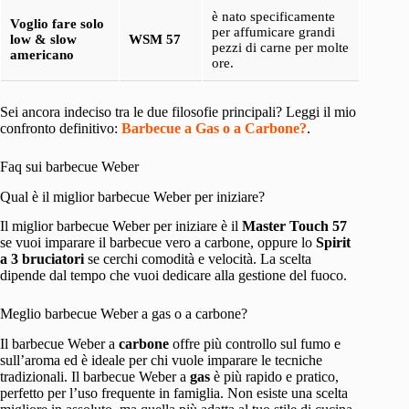
è nato specificamente
Voglio fare solo
per affumicare grandi
low & slow
WSM 57
pezzi di carne per molte
americano
ore.
Sei ancora indeciso tra le due filosofie principali? Leggi il mio
confronto definitivo:
Barbecue a Gas o a Carbone?
.
Faq sui barbecue Weber
Qual è il miglior barbecue Weber per iniziare?
Il miglior barbecue Weber per iniziare è il
Master Touch 57
se vuoi imparare il barbecue vero a carbone, oppure lo
Spirit
a 3 bruciatori
se cerchi comodità e velocità. La scelta
dipende dal tempo che vuoi dedicare alla gestione del fuoco.
Meglio barbecue Weber a gas o a carbone?
Il barbecue Weber a
carbone
offre più controllo sul fumo e
sull’aroma ed è ideale per chi vuole imparare le tecniche
tradizionali. Il barbecue Weber a
gas
è più rapido e pratico,
perfetto per l’uso frequente in famiglia. Non esiste una scelta