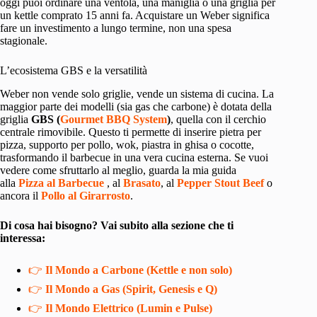
oggi puoi ordinare una ventola, una maniglia o una griglia per
un kettle comprato 15 anni fa. Acquistare un Weber significa
fare un investimento a lungo termine, non una spesa
stagionale.
L’ecosistema GBS e la versatilità
Weber non vende solo griglie, vende un sistema di cucina. La
maggior parte dei modelli (sia gas che carbone) è dotata della
griglia
GBS (
Gourmet BBQ System
)
, quella con il cerchio
centrale rimovibile. Questo ti permette di inserire pietra per
pizza, supporto per pollo, wok, piastra in ghisa o cocotte,
trasformando il barbecue in una vera cucina esterna. Se vuoi
vedere come sfruttarlo al meglio, guarda la mia guida
alla
Pizza al Barbecue
, al
Brasato
, al
Pepper Stout Beef
o
ancora il
Pollo al Girarrosto
.
Di cosa hai bisogno? Vai subito alla sezione che ti
interessa:
👉
Il Mondo a Carbone (Kettle e non solo)
👉
Il Mondo a Gas (Spirit, Genesis e Q)
👉
Il Mondo Elettrico (Lumin e Pulse)