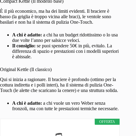
Compact Kettle (Il modello base)
È il più economico, ma ha dei limiti evidenti. Il braciere è
basso (la griglia è troppo vicina alle braci), le ventole sono
basilari e non ha il sistema di pulizia One-Touch.
A chi è adatto:
a chi ha un budget ridottissimo o lo usa
due volte l’anno per salsicce veloci.
Il consiglio:
se puoi spendere 50€ in più, evitalo. La
differenza di spazio e prestazioni con i modelli superiori
è abissale.
Original Kettle (Il classico)
Qui si inizia a ragionare. Il braciere è profondo (ottimo per la
cottura indiretta e i polli interi), ha il sistema di pulizia One-
Touch (le alette che scaricano la cenere) e una struttura solida.
A chi è adatto:
a chi vuole un vero Weber senza
fronzoli, ma con tutte le prestazioni termiche necessarie.
OFFERTA