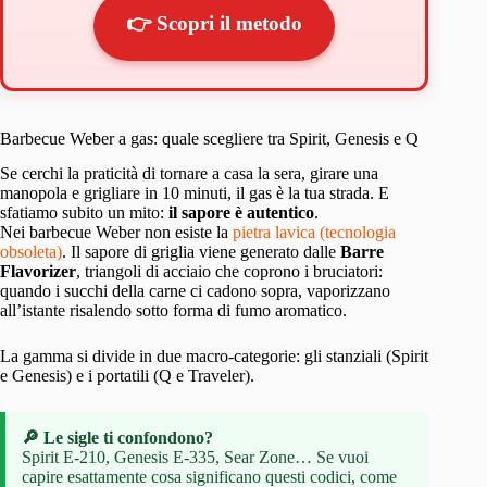
👉 Scopri il metodo
Barbecue Weber a gas: quale scegliere tra Spirit, Genesis e Q
Se cerchi la praticità di tornare a casa la sera, girare una
manopola e grigliare in 10 minuti, il gas è la tua strada. E
sfatiamo subito un mito:
il sapore è autentico
.
Nei barbecue Weber non esiste la
pietra lavica (tecnologia
obsoleta)
. Il sapore di griglia viene generato dalle
Barre
Flavorizer
, triangoli di acciaio che coprono i bruciatori:
quando i succhi della carne ci cadono sopra, vaporizzano
all’istante risalendo sotto forma di fumo aromatico.
La gamma si divide in due macro-categorie: gli stanziali (Spirit
e Genesis) e i portatili (Q e Traveler).
🔎 Le sigle ti confondono?
Spirit E-210, Genesis E-335, Sear Zone… Se vuoi
capire esattamente cosa significano questi codici, come