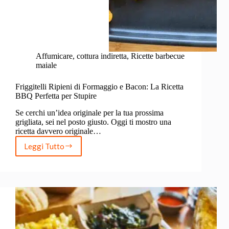
Affumicare
,
cottura indiretta
,
Ricette barbecue
maiale
Friggitelli Ripieni di Formaggio e Bacon: La Ricetta
BBQ Perfetta per Stupire
Se cerchi un’idea originale per la tua prossima
grigliata, sei nel posto giusto. Oggi ti mostro una
ricetta davvero originale…
Leggi Tutto
Friggitelli
Ripieni
di
Formaggio
e
Bacon:
La
Ricetta
BBQ