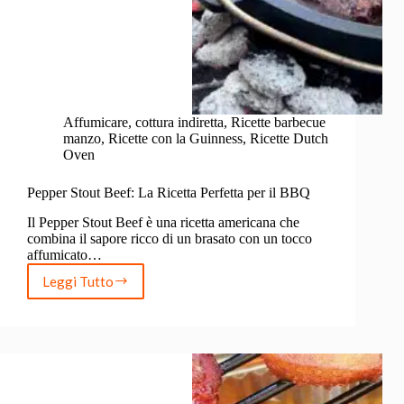
Affumicare
,
cottura indiretta
,
Ricette barbecue
manzo
,
Ricette con la Guinness
,
Ricette Dutch
Oven
Pepper Stout Beef: La Ricetta Perfetta per il BBQ
Il Pepper Stout Beef è una ricetta americana che
combina il sapore ricco di un brasato con un tocco
affumicato…
Leggi Tutto
Pepper
Stout
Beef:
La
Ricetta
Perfetta
per
il