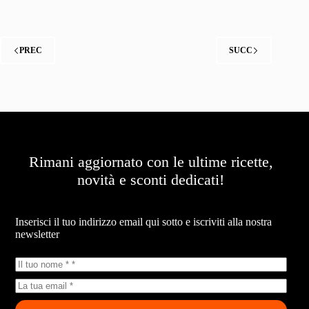
le
uova
alla
scozzese
PREC
SUCC
al
barbecue
Rimani aggiornato con le ultime ricette,
novità e sconti dedicati!
Newsletter
Inserisci il tuo indirizzo email qui sotto e iscriviti alla nostra
newsletter