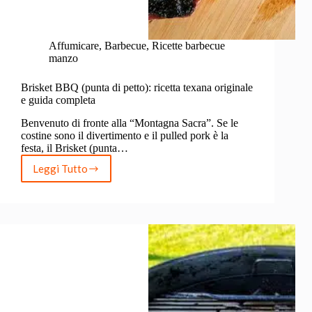
Affumicare
,
Barbecue
,
Ricette barbecue
manzo
Brisket BBQ (punta di petto): ricetta texana originale
e guida completa
Benvenuto di fronte alla “Montagna Sacra”. Se le
costine sono il divertimento e il pulled pork è la
festa, il Brisket (punta…
Leggi Tutto
Brisket
BBQ
(punta
di
petto):
ricetta
texana
originale
e
guida
completa