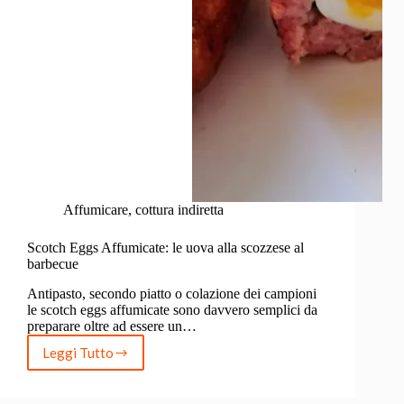
Affumicare
,
cottura indiretta
Scotch Eggs Affumicate: le uova alla scozzese al
barbecue
Antipasto, secondo piatto o colazione dei campioni
le scotch eggs affumicate sono davvero semplici da
preparare oltre ad essere un…
Leggi Tutto
Scotch
Eggs
Affumicate: