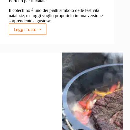
Perfetto per il Natale
Il cotechino è uno dei piatti simbolo delle festività
natalizie, ma oggi voglio proportelo in una versione
sorprendente e gustosa:…
Leggi Tutto
Cotechino
Affumicato
al
Barbecue:
Il
Protagonista
Perfetto
per
il
Natale