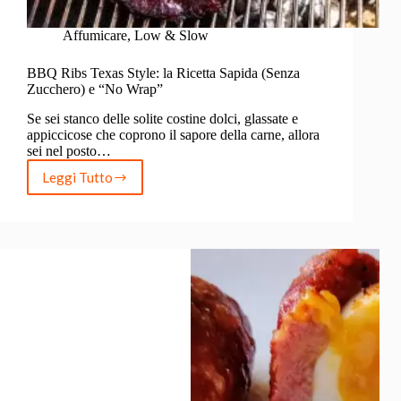
Affumicare
,
Low & Slow
BBQ Ribs Texas Style: la Ricetta Sapida (Senza
Zucchero) e “No Wrap”
Se sei stanco delle solite costine dolci, glassate e
appiccicose che coprono il sapore della carne, allora
sei nel posto…
Leggi Tutto
BBQ
Ribs
Texas
Style:
la
Ricetta
Sapida
(Senza
Zucchero)
e
“No
Wrap”