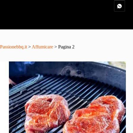
Passionebbq.it
>
Affumicare
> Pagina 2