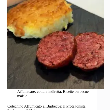
ricetta
semplice
che
ricorda
il
pulled
pork
Affumicare
,
cottura indiretta
,
Ricette barbecue
maiale
Cotechino Affumicato al Barbecue: Il Protagonista