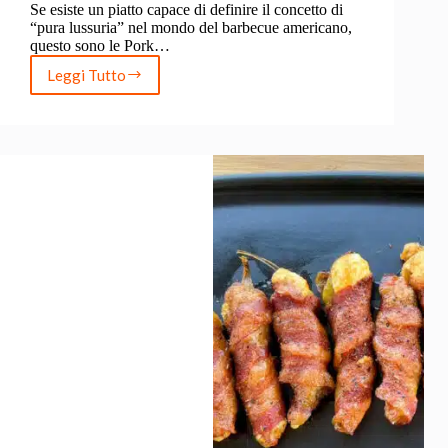
Se esiste un piatto capace di definire il concetto di
“pura lussuria” nel mondo del barbecue americano,
questo sono le Pork…
Leggi Tutto
Pork
Belly
Burnt
Ends:
la
ricetta
delle
caramelle
di
pancetta
al
BBQ