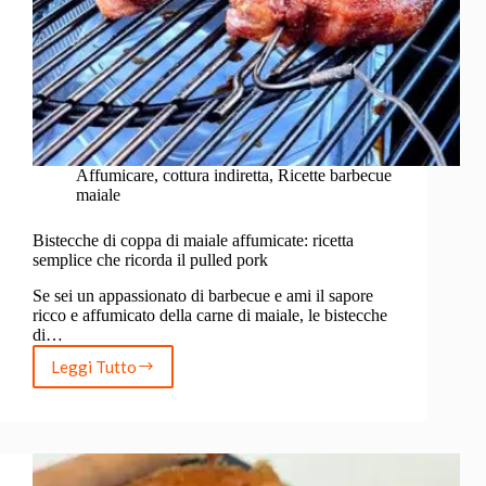
Affumicare
,
cottura indiretta
,
Ricette barbecue
maiale
Bistecche di coppa di maiale affumicate: ricetta
semplice che ricorda il pulled pork
Se sei un appassionato di barbecue e ami il sapore
ricco e affumicato della carne di maiale, le bistecche
di…
Leggi Tutto
Bistecche
di
coppa
di
maiale
affumicate: