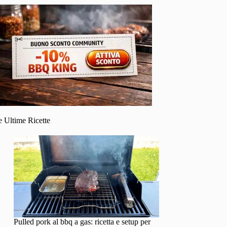
e Ultime Ricette
Pulled pork al bbq a gas: ricetta e setup per