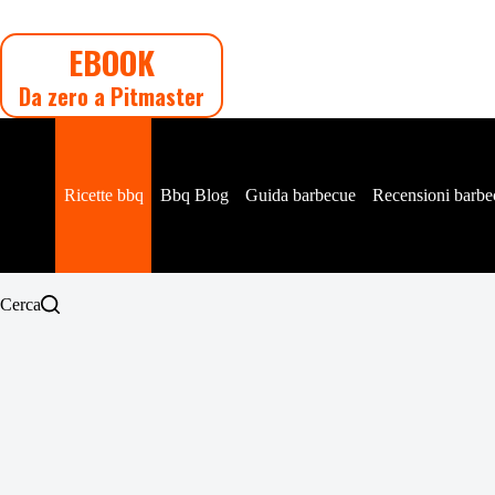
Salta
al
EBOOK
contenuto
Da zero a Pitmaster
Ricette bbq
Bbq Blog
Guida barbecue
Recensioni barbe
Cerca