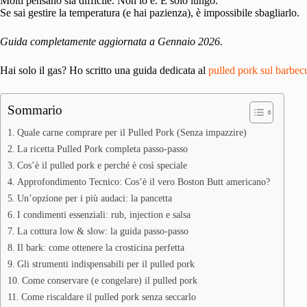
Molti pensano sia difficile. Non lo è. È solo lungo.
Se sai gestire la temperatura (e hai pazienza), è impossibile sbagliarlo.
Guida completamente aggiornata a Gennaio 2026.
Hai solo il gas? Ho scritto una guida dedicata al
pulled pork sul barbec
Sommario
Quale carne comprare per il Pulled Pork (Senza impazzire)
La ricetta Pulled Pork completa passo-passo
Cos’è il pulled pork e perché è così speciale
Approfondimento Tecnico: Cos’è il vero Boston Butt americano?
Un’opzione per i più audaci: la pancetta
I condimenti essenziali: rub, injection e salsa
La cottura low & slow: la guida passo-passo
Il bark: come ottenere la crosticina perfetta
Gli strumenti indispensabili per il pulled pork
Come conservare (e congelare) il pulled pork
Come riscaldare il pulled pork senza seccarlo