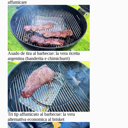
affumicare
Asado de tira al barbecue: la vera ricetta
argentina (banderita e chimichurri)
Tri tip affumicato al barbecue: la vera
alternativa economica al brisket