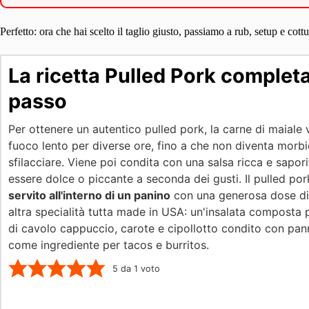
Perfetto: ora che hai scelto il taglio giusto, passiamo a rub, setup e cot
La ricetta Pulled Pork complet
passo
Per ottenere un autentico pulled pork, la carne di maiale 
fuoco lento per diverse ore, fino a che non diventa morbi
sfilacciare. Viene poi condita con una salsa ricca e sapor
essere dolce o piccante a seconda dei gusti. Il pulled po
servito all'interno di un panino
con una generosa dose d
altra specialità tutta made in USA: un'insalata composta 
di cavolo cappuccio, carote e cipollotto condito con pan
come ingrediente per tacos e burritos.
5
da 1 voto