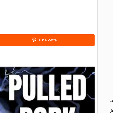
Pin Ricetta
T
A