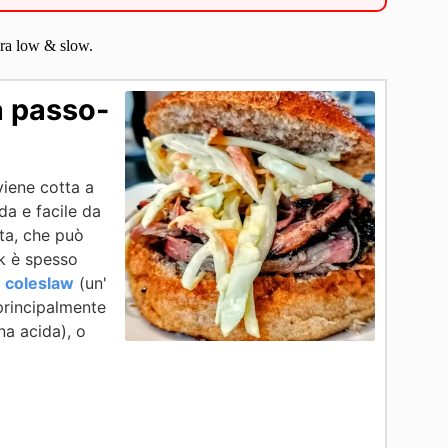
tura low & slow.
a passo-
viene cotta a
da e facile da
ita, che può
rk è spesso
i
coleslaw
(un'
principalmente
na acida), o