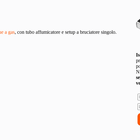
ue a gas
, con tubo affumicatore e setup a bruciatore singolo.
Is
pr
po
Ni
s
v