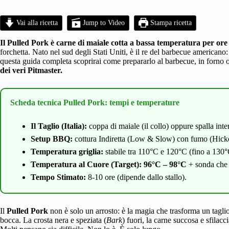
Vai alla ricetta
Jump to Video
Stampa ricetta
Il Pulled Pork è carne di maiale cotta a bassa temperatura per ore
forchetta. Nato nel sud degli Stati Uniti, è il re del barbecue americano
questa guida completa scoprirai come prepararlo al barbecue, in forno 
dei veri Pitmaster.
Scheda tecnica Pulled Pork: tempi e temperature
Il Taglio (Italia):
coppa di maiale (il collo) oppure spalla inte
Setup BBQ:
cottura Indiretta (Low & Slow) con fumo (Hicko
Temperatura griglia:
stabile tra 110°C e 120°C (fino a 130°C
Temperatura al Cuore (Target):
96°C – 98°C
+ sonda che 
Tempo Stimato:
8-10 ore (dipende dallo stallo).
Il
Pulled Pork
non è solo un arrosto: è la magia che trasforma un taglio
bocca. La crosta nera e speziata (
Bark
) fuori, la carne succosa e sfilacc