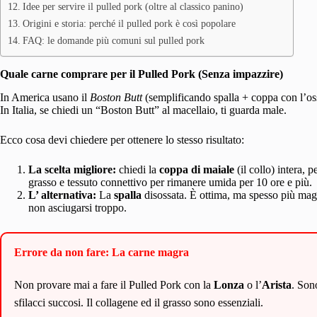
Idee per servire il pulled pork (oltre al classico panino)
Origini e storia: perché il pulled pork è così popolare
FAQ: le domande più comuni sul pulled pork
Quale carne comprare per il Pulled Pork (Senza impazzire)
In America usano il
Boston Butt
(semplificando spalla + coppa con l’oss
In Italia, se chiedi un “Boston Butt” al macellaio, ti guarda male.
Ecco cosa devi chiedere per ottenere lo stesso risultato:
La scelta migliore:
chiedi la
coppa di maiale
(il collo) intera, 
grasso e tessuto connettivo per rimanere umida per 10 ore e più.
L’ alternativa:
La
spalla
disossata. È ottima, ma spesso più magr
non asciugarsi troppo.
Errore da non fare: La carne magra
Non provare mai a fare il Pulled Pork con la
Lonza
o l’
Arista
. Son
sfilacci succosi. Il collagene ed il grasso sono essenziali.