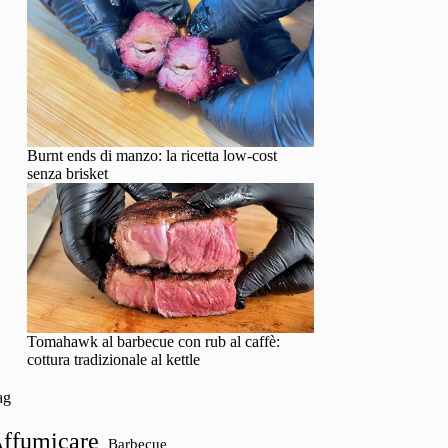
Burnt ends di manzo: la ricetta low-cost
senza brisket
Tomahawk al barbecue con rub al caffè:
cottura tradizionale al kettle
ag
ffumicare
Barbecue