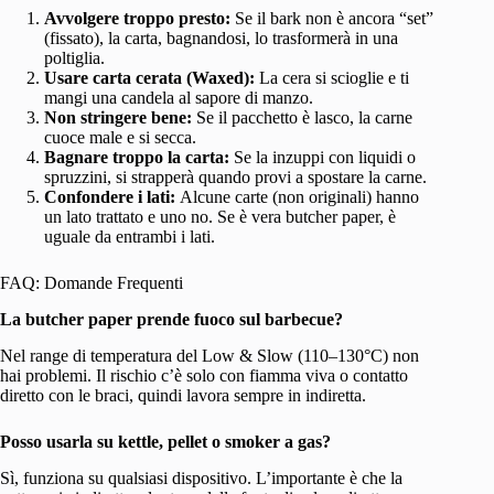
Avvolgere troppo presto:
Se il bark non è ancora “set”
(fissato), la carta, bagnandosi, lo trasformerà in una
poltiglia.
Usare carta cerata (Waxed):
La cera si scioglie e ti
mangi una candela al sapore di manzo.
Non stringere bene:
Se il pacchetto è lasco, la carne
cuoce male e si secca.
Bagnare troppo la carta:
Se la inzuppi con liquidi o
spruzzini, si strapperà quando provi a spostare la carne.
Confondere i lati:
Alcune carte (non originali) hanno
un lato trattato e uno no. Se è vera butcher paper, è
uguale da entrambi i lati.
FAQ: Domande Frequenti
La butcher paper prende fuoco sul barbecue?
Nel range di temperatura del Low & Slow (110–130°C) non
hai problemi. Il rischio c’è solo con fiamma viva o contatto
diretto con le braci, quindi lavora sempre in indiretta.
Posso usarla su kettle, pellet o smoker a gas?
Sì, funziona su qualsiasi dispositivo. L’importante è che la