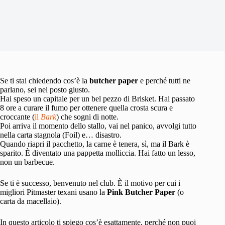
Se ti stai chiedendo cos’è la
butcher paper
e perché tutti ne
parlano, sei nel posto giusto.
Hai speso un capitale per un bel pezzo di Brisket. Hai passato
8 ore a curare il fumo per ottenere quella crosta scura e
croccante (
il
Bark
) che sogni di notte.
Poi arriva il momento dello stallo, vai nel panico, avvolgi tutto
nella carta stagnola (Foil) e… disastro.
Quando riapri il pacchetto, la carne è tenera, sì, ma il Bark è
sparito. È diventato una pappetta molliccia. Hai fatto un lesso,
non un barbecue.
Se ti è successo, benvenuto nel club. È il motivo per cui i
migliori Pitmaster texani usano la
Pink Butcher Paper
(o
carta da macellaio).
In questo articolo ti spiego cos’è esattamente, perché non puoi