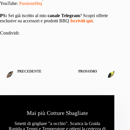
YouTube:
Passionebbq
PS:
Sei già iscritto al mio
canale Telegram
? Scopri offerte
esclusive su accessori e prodotti BBQ
Iscriviti qui
.
Condividi:
PRECEDENTE
PROSSIMO
Mai più Cotture Sbagliate
Smetti di grigliare "a occhio". Scarica la Guida
Rapida a Tempi e Temperature e ottieni la certezza di