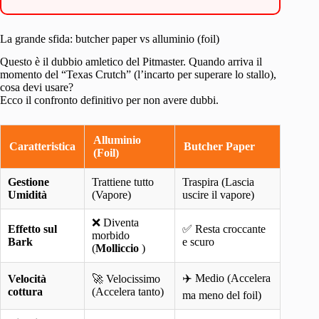
La grande sfida: butcher paper vs alluminio (foil)
Questo è il dubbio amletico del Pitmaster. Quando arriva il
momento del “Texas Crutch” (l’incarto per superare lo stallo),
cosa devi usare?
Ecco il confronto definitivo per non avere dubbi.
Alluminio
Caratteristica
Butcher Paper
(Foil)
Gestione
Trattiene tutto
Traspira (Lascia
Umidità
(Vapore)
uscire il vapore)
❌ Diventa
Effetto sul
✅ Resta croccante
morbido
Bark
e scuro
(
Molliccio
)
✈️ Medio (Accelera
Velocità
🚀 Velocissimo
cottura
(Accelera tanto)
ma meno del foil)