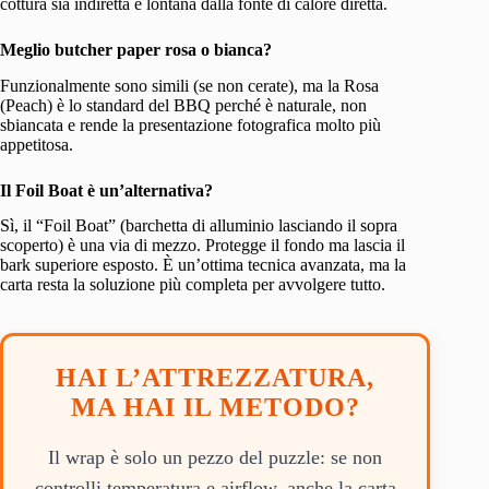
cottura sia indiretta e lontana dalla fonte di calore diretta.
Meglio butcher paper rosa o bianca?
Funzionalmente sono simili (se non cerate), ma la Rosa
(Peach) è lo standard del BBQ perché è naturale, non
sbiancata e rende la presentazione fotografica molto più
appetitosa.
Il Foil Boat è un’alternativa?
Sì, il “Foil Boat” (barchetta di alluminio lasciando il sopra
scoperto) è una via di mezzo. Protegge il fondo ma lascia il
bark superiore esposto. È un’ottima tecnica avanzata, ma la
carta resta la soluzione più completa per avvolgere tutto.
HAI L’ATTREZZATURA,
MA HAI IL METODO?
Il wrap è solo un pezzo del puzzle: se non
controlli temperatura e airflow, anche la carta