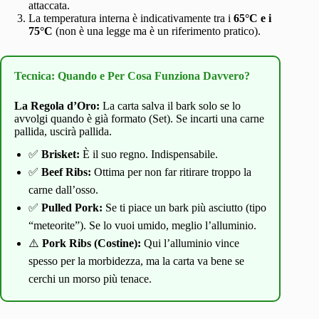
attaccata.
La temperatura interna è indicativamente tra i
65°C e i
75°C
(non è una legge ma è un riferimento pratico).
Tecnica: Quando e Per Cosa Funziona Davvero?
La Regola d’Oro:
La carta salva il bark solo se lo
avvolgi quando è già formato (Set). Se incarti una carne
pallida, uscirà pallida.
✅
Brisket:
È il suo regno. Indispensabile.
✅
Beef Ribs:
Ottima per non far ritirare troppo la
carne dall’osso.
✅
Pulled Pork:
Se ti piace un bark più asciutto (tipo
“meteorite”). Se lo vuoi umido, meglio l’alluminio.
⚠️
Pork Ribs (Costine):
Qui l’alluminio vince
spesso per la morbidezza, ma la carta va bene se
cerchi un morso più tenace.