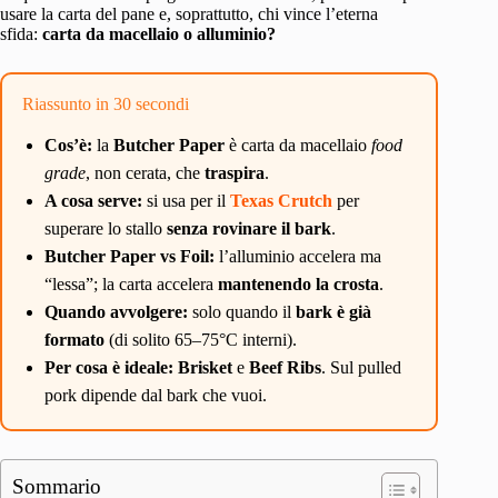
usare la carta del pane e, soprattutto, chi vince l’eterna
sfida:
carta da macellaio o alluminio?
Riassunto in 30 secondi
Cos’è:
la
Butcher Paper
è carta da macellaio
food
grade
, non cerata, che
traspira
.
A cosa serve:
si usa per il
Texas Crutch
per
superare lo stallo
senza rovinare il bark
.
Butcher Paper vs Foil:
l’alluminio accelera ma
“lessa”; la carta accelera
mantenendo la crosta
.
Quando avvolgere:
solo quando il
bark è già
formato
(di solito 65–75°C interni).
Per cosa è ideale:
Brisket
e
Beef Ribs
. Sul pulled
pork dipende dal bark che vuoi.
Sommario