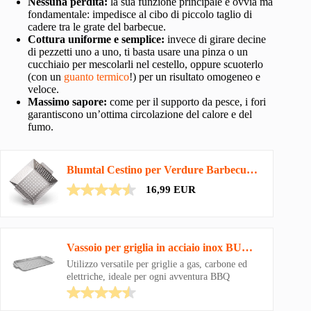
Nessuna perdita:
la sua funzione principale è ovvia ma
fondamentale: impedisce al cibo di piccolo taglio di
cadere tra le grate del barbecue.
Cottura uniforme e semplice:
invece di girare decine
di pezzetti uno a uno, ti basta usare una pinza o un
cucchiaio per mescolarli nel cestello, oppure scuoterlo
(con un
guanto termico
!) per un risultato omogeneo e
veloce.
Massimo sapore:
come per il supporto da pesce, i fori
garantiscono un’ottima circolazione del calore e del
fumo.
Blumtal Cestino per Verdure Barbecue e Grill, in Acciaio Inox, Cestello Antiaderente per BBQ…
16,99 EUR
Vassoio per griglia in acciaio inox BURNHARD® di alta qualità, resistente al forno, lavabile in…
Utilizzo versatile per griglie a gas, carbone ed
elettriche, ideale per ogni avventura BBQ