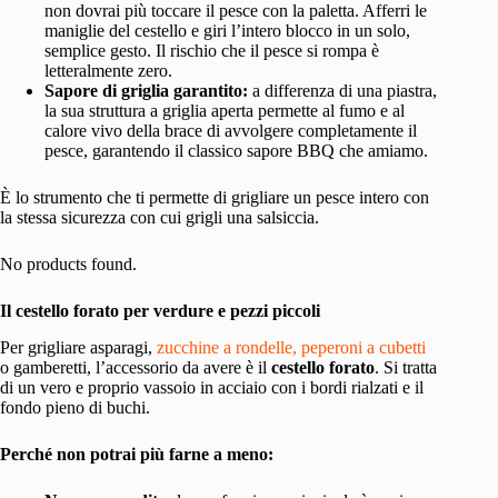
non dovrai più toccare il pesce con la paletta. Afferri le
maniglie del cestello e giri l’intero blocco in un solo,
semplice gesto. Il rischio che il pesce si rompa è
letteralmente zero.
Sapore di griglia garantito:
a differenza di una piastra,
la sua struttura a griglia aperta permette al fumo e al
calore vivo della brace di avvolgere completamente il
pesce, garantendo il classico sapore BBQ che amiamo.
È lo strumento che ti permette di grigliare un pesce intero con
la stessa sicurezza con cui grigli una salsiccia.
No products found.
Il cestello forato per verdure e pezzi piccoli
Per grigliare asparagi,
zucchine a rondelle, peperoni a cubetti
o gamberetti, l’accessorio da avere è il
cestello forato
. Si tratta
di un vero e proprio vassoio in acciaio con i bordi rialzati e il
fondo pieno di buchi.
Perché non potrai più farne a meno: