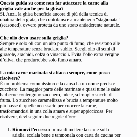
Questa guida su come non far attaccare la carne alla
griglia vale anche per la ghisa?
Sì. Anzi, la ghisa beneficia ancora di più della tecnica di
oliatura della grata, che contribuisce a mantenerla “stagionata”
(seasoned), ovvero protetta da uno strato antiaderente naturale.
Che olio devo usare sulla griglia?
Sempre e solo oli con un alto punto di fumo, che resistono alle
alte temperature senza bruciare subito. Scegli olio di semi di
girasole, arachidi, colza o vinaccioli. Evita l’olio extra vergine
d’oliva, che produrrebbe solo fumo amaro.
La mia carne marinata si attacca sempre, come posso
risolvere?
È un problema comunissimo e la causa ha un nome preciso:
zucchero. La maggior parte delle marinate e quasi tutte le salse
barbecue contengono zucchero, miele, sciroppi o succhi di
frutta. Lo zucchero caramellizza e brucia a temperature molto
più basse di quelle necessarie per cuocere la carne,
trasformandosi in una colla amara e super appiccicosa. Per
risolvere, devi seguire due regole d’oro:
Rimuovi l’eccesso:
prima di mettere la carne sulla
griglia, scolala bene e tamponala con carta da cucina per