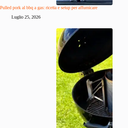
Pulled pork al bbq a gas: ricetta e setup per affumicare
Luglio 25, 2026