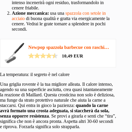
intenso incenerirà ogni residuo, trasformandolo in
cenere friabile.
Azione meccanica:
usa una
spazzola con setole in
acciaio
di buona qualità e gratta via energicamente la
cenere. Vedrai le grate tornare a splendere in pochi
secondi.
Newpop spazzola barbecue con raschietto, spazzola barbecue In acciaio inox con Isolamento Termico…
10,49 EUR
La temperatura: il segreto è nel calore
Una griglia rovente è la tua migliore alleata. Il calore intenso,
agendo su una superficie asciutta, crea quasi istantaneamente
la reazione di Maillard. Questa crosticina non solo è deliziosa,
ma funge da strato protettivo naturale che aiuta la carne a
staccarsi. Qui entra in gioco la pazienza:
quando la carne
avrà formato una crosta adeguata, si staccherà da sola,
senza opporre resistenza
. Se provi a girarla e senti che “tira”,
significa che non è ancora pronta. Aspetta altri 30-60 secondi
e riprova. Forzarla significa solo strapparla.