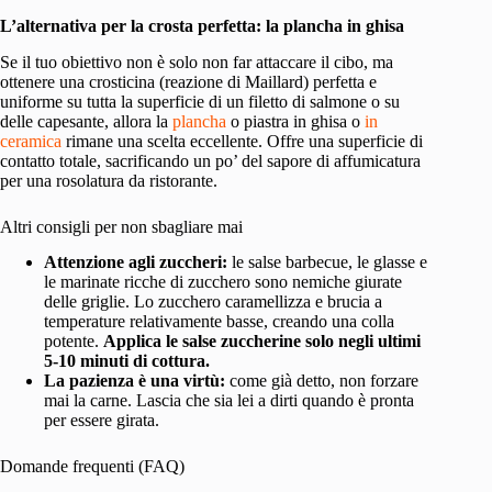
L’alternativa per la crosta perfetta: la plancha in ghisa
Se il tuo obiettivo non è solo non far attaccare il cibo, ma
ottenere una crosticina (reazione di Maillard) perfetta e
uniforme su tutta la superficie di un filetto di salmone o su
delle capesante, allora la
plancha
o piastra in ghisa o
in
ceramica
rimane una scelta eccellente. Offre una superficie di
contatto totale, sacrificando un po’ del sapore di affumicatura
per una rosolatura da ristorante.
Altri consigli per non sbagliare mai
Attenzione agli zuccheri:
le salse barbecue, le glasse e
le marinate ricche di zucchero sono nemiche giurate
delle griglie. Lo zucchero caramellizza e brucia a
temperature relativamente basse, creando una colla
potente.
Applica le salse zuccherine solo negli ultimi
5-10 minuti di cottura.
La pazienza è una virtù:
come già detto, non forzare
mai la carne. Lascia che sia lei a dirti quando è pronta
per essere girata.
Domande frequenti (FAQ)