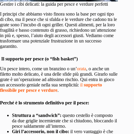
Gestire i cibi delicati: la guida per pesce e verdure perfetti
I principi che abbiamo visto finora sono la base per ogni tipo
di cibo, ma il pesce che si sfalda e le verdure che cadono tra le
grate sono l’incubo di ogni griller. Questi alimenti, per la loro
fragilità e basso contenuto di grasso, richiedono un’attenzione
in più e, spesso, l’aiuto degli accessori giusti. Vediamo come
trasformare una potenziale frustrazione in un successo
garantito.
Il supporto per pesce (o “fish basket”)
Un pesce intero, come un branzino o un’
orata
, o anche un
filetto molto delicato, è una delle sfide più grandi. Girarlo sulle
grate è un’operazione ad altissimo rischio. Qui entra in gioco
un accessorio geniale nella sua semplicità:
il
supporto
flessibile per pesce e verdure
.
Perché è lo strumento definitivo per il pesce:
Struttura a “sandwich”:
questo cestello è composto
da due griglie incernierate che si chiudono, bloccando il
pesce saldamente all’interno.
Giri l’accessorio, non il cibo:
il vero vantaggio è che