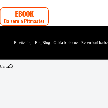
Salta
al
EBOOK
contenuto
Da zero a Pitmaster
Ricette bbq
Bbq Blog
Guida barbecue
Recensioni barbe
Cerca