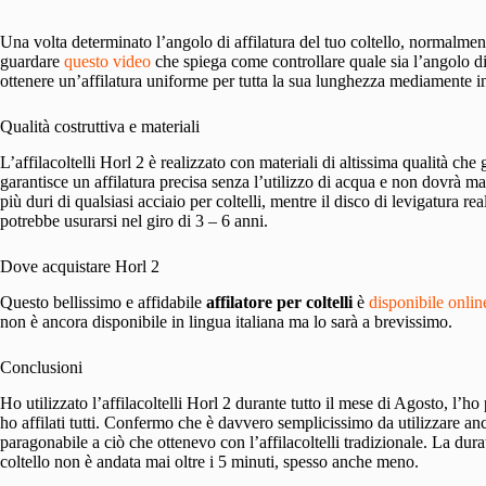
Una volta determinato l’angolo di affilatura del tuo coltello, normalmen
guardare
questo video
che spiega come controllare quale sia l’angolo di 
ottenere un’affilatura uniforme per tutta la sua lunghezza mediamente i
Qualità costruttiva e materiali
L’affilacoltelli Horl 2 è realizzato con materiali di altissima qualità ch
garantisce un affilatura precisa senza l’utilizzo di acqua e non dovrà mai
più duri di qualsiasi acciaio per coltelli, mentre il disco di levigatura r
potrebbe usurarsi nel giro di 3 – 6 anni.
Dove acquistare Horl 2
Questo bellissimo e affidabile
affilatore per coltelli
è
disponibile onlin
non è ancora disponibile in lingua italiana ma lo sarà a brevissimo.
Conclusioni
Ho utilizzato l’affilacoltelli Horl 2 durante tutto il mese di Agosto, l’h
ho affilati tutti. Confermo che è davvero semplicissimo da utilizzare an
paragonabile a ciò che ottenevo con l’affilacoltelli tradizionale. La dura
coltello non è andata mai oltre i 5 minuti, spesso anche meno.