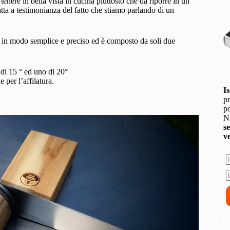
 tenere in bella vista in cucina piuttosto che da riporre in un
atta a testimonianza del fatto che stiamo parlando di un
in modo semplice e preciso ed è composto da soli due
 di 15 ° ed uno di 20°
 per l’affilatura.
Is
pr
po
Ni
s
v