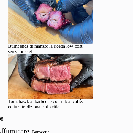
Burnt ends di manzo: la ricetta low-cost
senza brisket
Tomahawk al barbecue con rub al caffè:
cottura tradizionale al kettle
ag
ffumicare
Barbecue