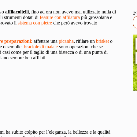
ivo
affilacoltelli
, fino ad ora non avevo mai utilizzato nulla di
F
ali strumenti dotati di
fessure con affilatura
più grossolana e
provato il
sistema con pietre
che però avevo trovato
tre preparazioni:
affettare una
picanha
, rifilare un
brisket
o
e o semplici
braciole di maiale
sono operazioni che se
 casi come per il taglio di una bistecca o di una punta di
siano sempre ben affilati.
mi ha subito colpito per l’eleganza, la bellezza e la qualità