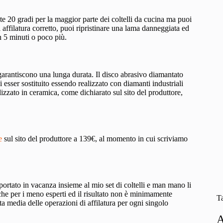
te 20 gradi per la maggior parte dei coltelli da cucina ma puoi
affilatura corretto, puoi ripristinare una lama danneggiata ed
n 5 minuti o poco più.
e garantiscono una lunga durata. Il disco abrasivo diamantato
 esser sostituito essendo realizzato con diamanti industriali
ealizzato in ceramica, come dichiarato sul sito del produttore,
e
sul sito del produttore a 139€, al momento in cui scriviamo
o portato in vacanza insieme al mio set di coltelli e man mano li
che per i meno esperti ed il risultato non è minimamente
T
ta media delle operazioni di affilatura per ogni singolo
A