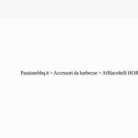
Passionebbq.it
>
Accessori da barbecue
>
Affilacoltelli HO