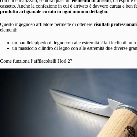
con cui è realizzato, sembra quasi un
elemento di arredo
, da esporre e
cassetto. Anche la confezione in cui è arrivato è davvero curata e ben f
prodotto artigianale curato in ogni minimo dettaglio
.
Questo ingegnoso affilatore permette di ottenere
risultati professionali
elementi:
un parallelepipedo di legno con alle estremità 2 lati inclinati, uno
un massiccio cilindro di legno con alle estremità due diverse grane
Come funziona l’affilacoltelli Horl 2?