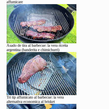
affumicare
Asado de tira al barbecue: la vera ricetta
argentina (banderita e chimichurri)
Tri tip affumicato al barbecue: la vera
alternativa economica al brisket