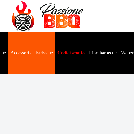
cue
Accessori da barbecue
Codici sconto
Libri barbecue
Weber