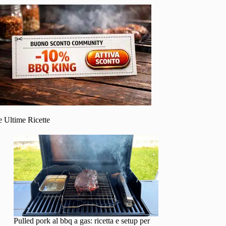
e Ultime Ricette
Pulled pork al bbq a gas: ricetta e setup per