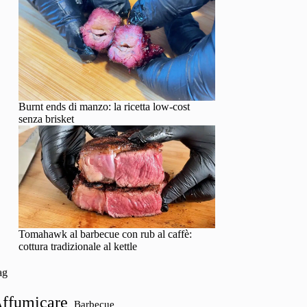
Burnt ends di manzo: la ricetta low-cost
senza brisket
Tomahawk al barbecue con rub al caffè:
cottura tradizionale al kettle
ag
ffumicare
Barbecue