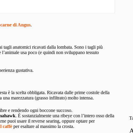
a
carne di Angus
.
 ai tagli anatomici ricavati dalla lombata. Sono i tagli più
e l’animale usa poco (e quindi non sviluppano tessuto
perienza gustativa.
ta è la scelta obbligata. Ricavata dalle prime costole della
a una marezzatura (grasso infiltrato) molto intensa.
e fibre e rendendo ogni boccone succoso.
mahawk
. È sostanzialmente una ribeye con l’intero osso della
T
arne puoi usare il reverse searing, oppure optare per
 caffè
per esaltare al massimo la crosta.
A