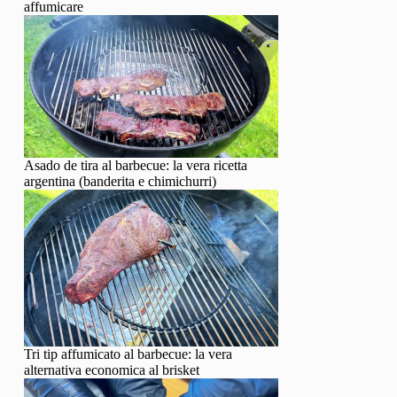
affumicare
Asado de tira al barbecue: la vera ricetta
argentina (banderita e chimichurri)
Tri tip affumicato al barbecue: la vera
alternativa economica al brisket