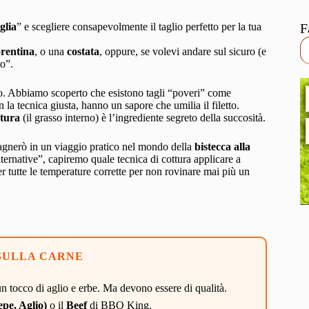
glia
” e scegliere consapevolmente il taglio perfetto per la tua
F
orentina
, o una
costata
, oppure, se volevi andare sul sicuro (e
to”.
to. Abbiamo scoperto che esistono tagli “poveri” come
n la tecnica giusta, hanno un sapore che umilia il filetto.
tura
(il grasso interno) è l’ingrediente segreto della succosità.
agnerò in un viaggio pratico nel mondo della
bistecca alla
lternative”, capiremo quale tecnica di cottura applicare a
er tutte le temperature corrette per non rovinare mai più un
 SULLA CARNE
n tocco di aglio e erbe. Ma devono essere di qualità.
pe, Aglio)
o il
Beef
di BBQ King.