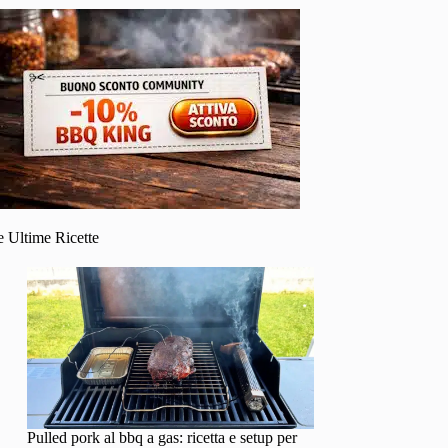
e Ultime Ricette
Pulled pork al bbq a gas: ricetta e setup per