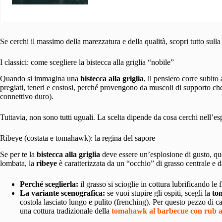
Se cerchi il massimo della marezzatura e della qualità, scopri tutto sull
I classici: come scegliere la bistecca alla griglia “nobile”
Quando si immagina una
bistecca alla griglia
, il pensiero corre subito
pregiati, teneri e costosi, perché provengono da muscoli di supporto ch
connettivo duro).
Tuttavia, non sono tutti uguali. La scelta dipende da cosa cerchi nell’es
Ribeye (costata e tomahawk): la regina del sapore
Se per te la
bistecca alla griglia
deve essere un’esplosione di gusto, ques
lombata, la
ribeye
è caratterizzata da un “occhio” di grasso centrale e d
Perché sceglierla:
il grasso si scioglie in cottura lubrificando l
La variante scenografica:
se vuoi stupire gli ospiti, scegli la
to
costola lasciato lungo e pulito (frenching). Per questo pezzo di c
una cottura tradizionale della
tomahawk al barbecue con rub al