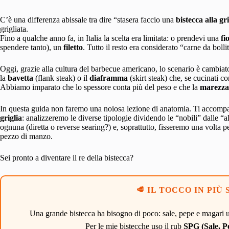
C’è una differenza abissale tra dire “stasera faccio una
bistecca alla gri
grigliata.
Fino a qualche anno fa, in Italia la scelta era limitata: o prendevi una
fi
spendere tanto), un
filetto
. Tutto il resto era considerato “carne da bolli
Oggi, grazie alla cultura del barbecue americano, lo scenario è cambia
la
bavetta
(flank steak) o il
diaframma
(skirt steak) che, se cucinati co
Abbiamo imparato che lo spessore conta più del peso e che la
marezza
In questa guida non faremo una noiosa lezione di anatomia. Ti accomp
griglia
: analizzeremo le diverse tipologie dividendo le “nobili” dalle “a
ognuna (diretta o reverse searing?) e, soprattutto, fisseremo una volta p
pezzo di manzo.
Sei pronto a diventare il re della bistecca?
🥩 IL TOCCO IN PIÙ
Una grande bistecca ha bisogno di poco: sale, pepe e magari u
Per le mie bistecche uso il rub
SPG (Sale, Pe