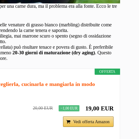
 per una carne dura, ma il problema era alla fonte. Ecco le tre
elle venature di grasso bianco (marbling) distribuite come
 rendendo la carne tenera e saporita.
ciliegia, mai marrone scuro o spento (segno di ossidazione
tto.
lata) può risultare tenace e povera di gusto. È preferibile
 almeno
20-30 giorni di maturazione (dry aging)
. Questo
ore.
OFFERTA
ceglierla, cucinarla e mangiarla in modo
19,00 EUR
20,00 EUR
−1,00 EUR
Vedi offerta Amazon