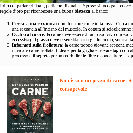
Prima di parlare di tagli, parliamo di qualità. Spesso si incolpa il cuoco
regole d’oro per riconoscere una buona
bistecca
al banco:
Cerca la marezzatura:
non ricercare carne tutta rossa. Cerca qu
una ragnatela all’interno del muscolo. In cottura si scioglieranno
Occhio al colore:
la carne deve essere di un rosso vivo o rosso 
eccessiva). Il grasso deve essere bianco o giallo crema, sodo al ta
Informati sulla frollatura:
la carne troppo giovane (appena macel
ricercare carne frollata: l’ideale per la griglia è trovare tagli con
processo è il segreto per ammorbidire le fibre e concentrare il sap
Non è solo un pezzo di carne. S
consapevole