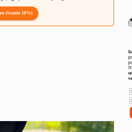
zo (Sconto 10%)
Is
pr
po
Ni
s
v