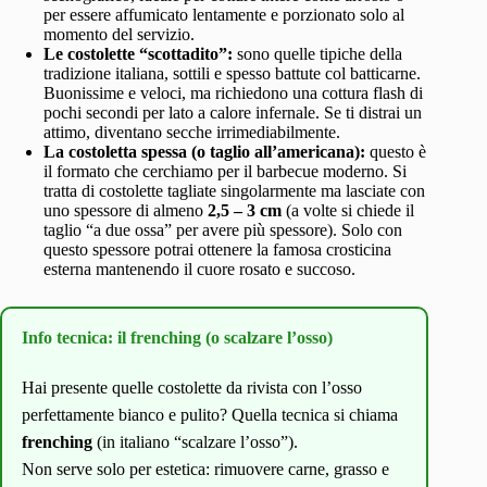
per essere affumicato lentamente e porzionato solo al
momento del servizio.
Le costolette “scottadito”:
sono quelle tipiche della
tradizione italiana, sottili e spesso battute col batticarne.
Buonissime e veloci, ma richiedono una cottura flash di
pochi secondi per lato a calore infernale. Se ti distrai un
attimo, diventano secche irrimediabilmente.
La costoletta spessa (o taglio all’americana):
questo è
il formato che cerchiamo per il barbecue moderno. Si
tratta di costolette tagliate singolarmente ma lasciate con
uno spessore di almeno
2,5 – 3 cm
(a volte si chiede il
taglio “a due ossa” per avere più spessore). Solo con
questo spessore potrai ottenere la famosa crosticina
esterna mantenendo il cuore rosato e succoso.
Info tecnica: il frenching (o scalzare l’osso)
Hai presente quelle costolette da rivista con l’osso
perfettamente bianco e pulito? Quella tecnica si chiama
frenching
(in italiano “scalzare l’osso”).
Non serve solo per estetica: rimuovere carne, grasso e