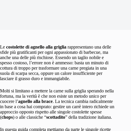
Le
costolette di agnello alla griglia
rappresentano una delle
sfide più gratificanti per ogni appassionato di barbecue, ma
anche una delle più rischiose. Essendo un taglio nobile e
spesso costoso, l’errore non è ammesso: basta un minuto di
cottura di troppo per trasformare una carne pregiata in una
suola di scarpa secca, oppure un calore insufficiente per
lasciare il grasso duro e immangiabile.
Molti si limitano a mettere la carne sulla griglia sperando nella
fortuna, ma la verità è che non esiste un metodo unico per
cuocere l’
agnello alla brace
. La tecnica cambia radicalmente
in base a cosa hai comprato: gestire un carrè intero richiede un
approccio opposto rispetto alle singole costolette spesse
(
chops
) o alle classiche “
scottadito
” della tradizione italiana.
In questa guida completa mettiamo da parte le singole ricette