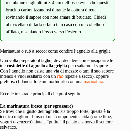
membrane dagli ultimi 3-4 cm dell’osso evita che questi
brucino carbonizzandosi durante la cottura diretta,
rovinando il sapore con note amare di bruciato. Chiedi
al macellaio di farlo o fallo tu a casa con un coltellino
affilato, raschiando l’osso verso l’esterno.
Marinatura o rub a secco: come condire l’agnello alla griglia
Una volta preparato il taglio, devi decidere come insaporire le
tue
costolette di agnello alla griglia
per esaltarne il sapore.
Con l’agnello non esiste una via di mezzo: o ami il suo sapore
intenso e vuoi esaltarlo con un
rub
(spezie a secco), oppure
preferisci bilanciarlo e ammorbidirlo con una
marinatura
.
Ecco le tre strade principali che puoi seguire:
La marinatura fresca (per sgrassare)
Se trovi che il gusto dell’agnello sia troppo forte, questa è la
tecnica migliore. L’uso di una componente acida (come lime,
yogurt o zenzero) aiuta a “pulire” il palato e smorza il sentore
selvatico.