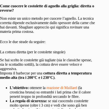
Come cuocere le costolette di agnello alla griglia: diretta o
reverse?
Non esiste un unico metodo per cuocere l’agnello. La tecnica
corretta dipende esclusivamente dallo spessore della carne che
hai davanti. Sbagliare approccio qui significa rovinare una
materia prima costosa.
Ecco le due strade da seguire:
La cottura diretta (per le costolette singole)
Se hai scelto le costolette già tagliate (sia le classiche spesse,
sia le scottadito sottili), la cottura deve essere veloce e
aggressiva.
Imposta il barbecue per una
cottura diretta a temperatura
medio-alta (tra i 200°C e i 230°C)
.
L’obiettivo:
ottenere la
reazione di Maillard
(la
crosticina bruna) su entrambi i lati prima che il calore
penetri troppo in profondità seccando le fibre.
La regola di sicurezza:
se stai cuocendo costolette
molto spesse (oltre i 3 cm) e vedi che sono già ben