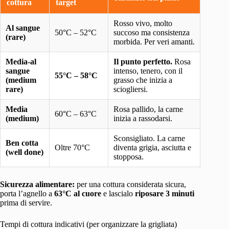
cottura
target
Rosso vivo, molto
Al sangue
50°C – 52°C
succoso ma consistenza
(rare)
morbida. Per veri amanti.
Media-al
Il punto perfetto.
Rosa
sangue
intenso, tenero, con il
55°C – 58°C
(medium
grasso che inizia a
rare)
sciogliersi.
Media
Rosa pallido, la carne
60°C – 63°C
(medium)
inizia a rassodarsi.
Sconsigliato. La carne
Ben cotta
Oltre 70°C
diventa grigia, asciutta e
(well done)
stopposa.
Sicurezza alimentare:
per una cottura considerata sicura,
porta l’agnello a
63°C al cuore
e lascialo
riposare 3 minuti
prima di servire.
Tempi di cottura indicativi (per organizzare la grigliata)