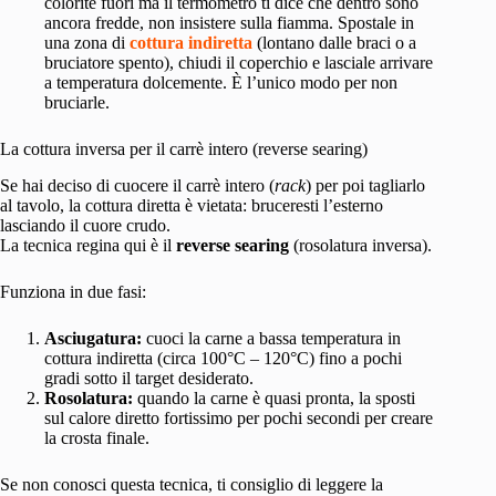
colorite fuori ma il termometro ti dice che dentro sono
ancora fredde, non insistere sulla fiamma. Spostale in
una zona di
cottura indiretta
(lontano dalle braci o a
bruciatore spento), chiudi il coperchio e lasciale arrivare
a temperatura dolcemente. È l’unico modo per non
bruciarle.
La cottura inversa per il carrè intero (reverse searing)
Se hai deciso di cuocere il carrè intero (
rack
) per poi tagliarlo
al tavolo, la cottura diretta è vietata: bruceresti l’esterno
lasciando il cuore crudo.
La tecnica regina qui è il
reverse searing
(rosolatura inversa).
Funziona in due fasi:
Asciugatura:
cuoci la carne a bassa temperatura in
cottura indiretta (circa 100°C – 120°C) fino a pochi
gradi sotto il target desiderato.
Rosolatura:
quando la carne è quasi pronta, la sposti
sul calore diretto fortissimo per pochi secondi per creare
la crosta finale.
Se non conosci questa tecnica, ti consiglio di leggere la