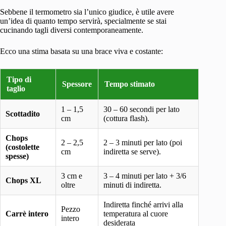
Sebbene il termometro sia l’unico giudice, è utile avere
un’idea di quanto tempo servirà, specialmente se stai
cucinando tagli diversi contemporaneamente.
Ecco una stima basata su una brace viva e costante:
Tipo di
Spessore
Tempo stimato
taglio
1 – 1,5
30 – 60 secondi per lato
Scottadito
cm
(cottura flash).
Chops
2 – 2,5
2 – 3 minuti per lato (poi
(costolette
cm
indiretta se serve).
spesse)
3 cm e
3 – 4 minuti per lato + 3/6
Chops XL
oltre
minuti di indiretta.
Indiretta finché arrivi alla
Pezzo
Carrè intero
temperatura al cuore
intero
desiderata