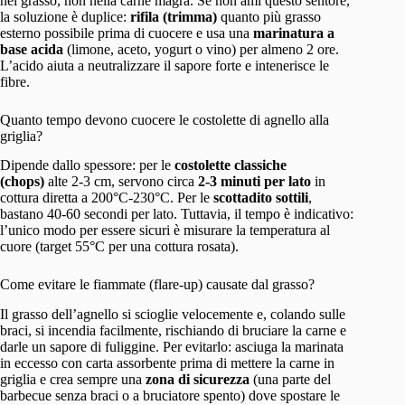
nel grasso, non nella carne magra. Se non ami questo sentore,
la soluzione è duplice:
rifila (trimma)
quanto più grasso
esterno possibile prima di cuocere e usa una
marinatura a
base acida
(limone, aceto, yogurt o vino) per almeno 2 ore.
L’acido aiuta a neutralizzare il sapore forte e intenerisce le
fibre.
Quanto tempo devono cuocere le costolette di agnello alla
griglia?
Dipende dallo spessore: per le
costolette classiche
(chops)
alte 2-3 cm, servono circa
2-3 minuti per lato
in
cottura diretta a 200°C-230°C. Per le
scottadito sottili
,
bastano 40-60 secondi per lato. Tuttavia, il tempo è indicativo:
l’unico modo per essere sicuri è misurare la temperatura al
cuore (target 55°C per una cottura rosata).
Come evitare le fiammate (flare-up) causate dal grasso?
Il grasso dell’agnello si scioglie velocemente e, colando sulle
braci, si incendia facilmente, rischiando di bruciare la carne e
darle un sapore di fuliggine. Per evitarlo: asciuga la marinata
in eccesso con carta assorbente prima di mettere la carne in
griglia e crea sempre una
zona di sicurezza
(una parte del
barbecue senza braci o a bruciatore spento) dove spostare le