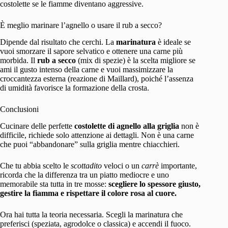
costolette se le fiamme diventano aggressive.
È meglio marinare l’agnello o usare il rub a secco?
Dipende dal risultato che cerchi. La
marinatura
è ideale se
vuoi smorzare il sapore selvatico e ottenere una carne più
morbida. Il
rub a secco
(mix di spezie) è la scelta migliore se
ami il gusto intenso della carne e vuoi massimizzare la
croccantezza esterna (reazione di Maillard), poiché l’assenza
di umidità favorisce la formazione della crosta.
Conclusioni
Cucinare delle perfette
costolette di agnello alla griglia
non è
difficile, richiede solo attenzione ai dettagli. Non è una carne
che puoi “abbandonare” sulla griglia mentre chiacchieri.
Che tu abbia scelto le
scottadito
veloci o un
carrè
importante,
ricorda che la differenza tra un piatto mediocre e uno
memorabile sta tutta in tre mosse:
scegliere lo spessore giusto,
gestire la fiamma e rispettare il colore rosa al cuore.
Ora hai tutta la teoria necessaria. Scegli la marinatura che
preferisci (speziata, agrodolce o classica) e accendi il fuoco.