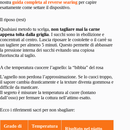
nostra
guida completa al reverse searing
per capire
esattamente come settare il dispositivo.
Il riposo (rest)
Qualsiasi metodo tu scelga,
non tagliare mai la carne
appena tolta dalla griglia
. I succhi sono in ebollizione e
concentrati al centro. Lascia riposare le costolette o il carrè su
un tagliere per almeno 5 minuti. Questo permette di abbassare
la pressione interna dei succhi evitando una copiosa
fuoriuscita al taglio.
A che temperatura cuocere l’agnello: la “bibbia” del rosa
L’agnello non perdona l’approssimazione. Se lo cuoci troppo,
il sapore cambia drasticamente e la texture diventa gommosa e
difficile da masticare.
Il segreto è misurare la temperatura al cuore (lontano
dall’osso) per fermare la cottura nell’attimo esatto.
Ecco i riferimenti sacri per non sbagliare:
Grado di
Temperatura
Risultato nel piatto