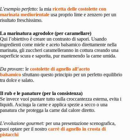
L’esempio perfetto:
la mia
ricetta delle costolette con
marinata mediorientale
usa proprio lime e zenzero per un
risultato freschissimo.
La marinatura agrodolce (per caramellare)
Qui l’obiettivo è creare un contrasto di sapori. Usando
ingredienti come miele e aceto balsamico direttamente nella
marinata, gli zuccheri caramelleranno in cottura creando una
superficie scura e saporita, pur mantenendo la carne umida.
Da provare:
le
costolette di agnello all’aceto
balsamico
sfruttano questo principio per un perfetto equilibrio
tra dolce e salato.
Il rub e le panature (per la consistenza)
Se invece vuoi puntare tutto sulla croccantezza esterna, evita i
liquidi. Asciuga la carne e applica spezie a secco o una
panatura che protegga la carne dal calore diretto.
L’evoluzione gourmet:
per una presentazione scenografica,
puoi optare per il nostro
carrè di agnello in crosta di
pistacchi