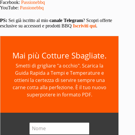
Facebook:
Passionebbq
YouTube:
Passionebbq
PS:
Sei già iscritto al mio
canale Telegram
? Scopri offerte
esclusive su accessori e prodotti BBQ
Iscriviti qui
.
Mai più Cotture Sbagliate.
Smetti di grigliare "a occhio". Scarica la
Guida Rapida a Tempi e Temperature
e
ottieni la certezza di servire sempre una
carne cotta alla perfezione. È il tuo nuovo
superpotere in formato PDF.