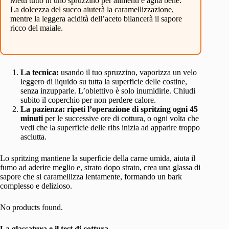
Metti tutto in uno spruzzino per alimenti e agita bene.
La dolcezza del succo aiuterà la caramellizzazione,
mentre la leggera acidità dell’aceto bilancerà il sapore
ricco del maiale.
La tecnica:
usando il tuo spruzzino, vaporizza un velo
leggero di liquido su tutta la superficie delle costine,
senza inzupparle. L’obiettivo è solo inumidirle. Chiudi
subito il coperchio per non perdere calore.
La pazienza:
ripeti l’operazione di spritzing ogni 45
minuti
per le successive ore di cottura, o ogni volta che
vedi che la superficie delle ribs inizia ad apparire troppo
asciutta.
Lo spritzing mantiene la superficie della carne umida, aiuta il
fumo ad aderire meglio e, strato dopo strato, crea una glassa di
sapore che si caramellizza lentamente, formando un bark
complesso e delizioso.
No products found.
La glassatura e il test di cottura