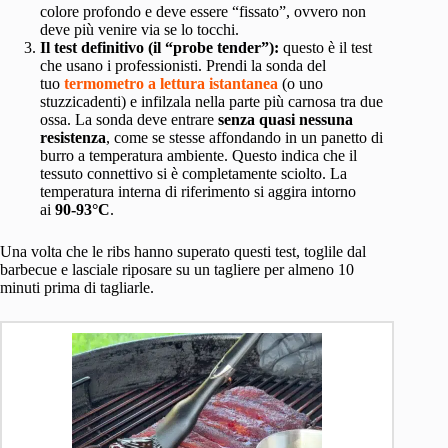
colore profondo e deve essere “fissato”, ovvero non
deve più venire via se lo tocchi.
Il test definitivo (il “probe tender”):
questo è il test
che usano i professionisti. Prendi la sonda del
tuo
termometro a lettura istantanea
(o uno
stuzzicadenti) e infilzala nella parte più carnosa tra due
ossa. La sonda deve entrare
senza quasi nessuna
resistenza
, come se stesse affondando in un panetto di
burro a temperatura ambiente. Questo indica che il
tessuto connettivo si è completamente sciolto. La
temperatura interna di riferimento si aggira intorno
ai
90-93°C
.
Una volta che le ribs hanno superato questi test, toglile dal
barbecue e lasciale riposare su un tagliere per almeno 10
minuti prima di tagliarle.