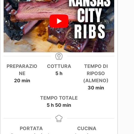
PREPARAZIO
COTTURA
TEMPO DI
ore
NE
5
h
RIPOSO
minuti
20
min
(ALMENO)
minuti
30
min
TEMPO TOTALE
ore
minuti
5
h
50
min
PORTATA
CUCINA