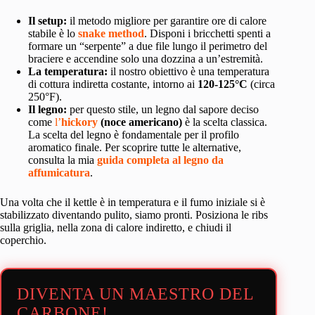
Il setup:
il metodo migliore per garantire ore di calore
stabile è lo
snake method
. Disponi i bricchetti spenti a
formare un “serpente” a due file lungo il perimetro del
braciere e accendine solo una dozzina a un’estremità.
La temperatura:
il nostro obiettivo è una temperatura
di cottura indiretta costante, intorno ai
120-125°C
(circa
250°F).
Il legno:
per questo stile, un legno dal sapore deciso
come
l’
hickory
(noce americano)
è la scelta classica.
La scelta del legno è fondamentale per il profilo
aromatico finale. Per scoprire tutte le alternative,
consulta la mia
guida completa al legno da
affumicatura
.
Una volta che il kettle è in temperatura e il fumo iniziale si è
stabilizzato diventando pulito, siamo pronti. Posiziona le ribs
sulla griglia, nella zona di calore indiretto, e chiudi il
coperchio.
DIVENTA UN MAESTRO DEL
CARBONE!