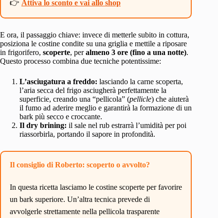
👉
Attiva lo sconto e vai allo shop
E ora, il passaggio chiave: invece di metterle subito in cottura,
posiziona le costine condite su una griglia e mettile a riposare
in frigorifero,
scoperte
, per
almeno 3 ore (fino a una notte)
.
Questo processo combina due tecniche potentissime:
L’asciugatura a freddo:
lasciando la carne scoperta,
l’aria secca del frigo asciugherà perfettamente la
superficie, creando una “pellicola” (
pellicle
) che aiuterà
il fumo ad aderire meglio e garantirà la formazione di un
bark più secco e croccante.
Il dry brining:
il sale nel rub estrarrà l’umidità per poi
riassorbirla, portando il sapore in profondità.
Il consiglio di Roberto: scoperto o avvolto?
In questa ricetta lasciamo le costine scoperte per favorire
un bark superiore. Un’altra tecnica prevede di
avvolgerle strettamente nella pellicola trasparente