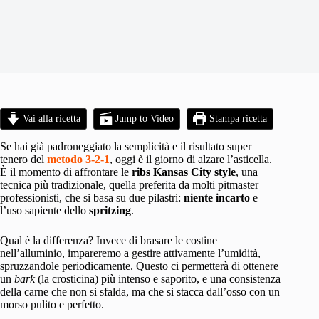
Vai alla ricetta
Jump to Video
Stampa ricetta
Se hai già padroneggiato la semplicità e il risultato super
tenero del
metodo 3-2-1
, oggi è il giorno di alzare l’asticella.
È il momento di affrontare le
ribs Kansas City style
, una
tecnica più tradizionale, quella preferita da molti pitmaster
professionisti, che si basa su due pilastri:
niente incarto
e
l’uso sapiente dello
spritzing
.
Qual è la differenza? Invece di brasare le costine
nell’alluminio, impareremo a gestire attivamente l’umidità,
spruzzandole periodicamente. Questo ci permetterà di ottenere
un
bark
(la crosticina) più intenso e saporito, e una consistenza
della carne che non si sfalda, ma che si stacca dall’osso con un
morso pulito e perfetto.