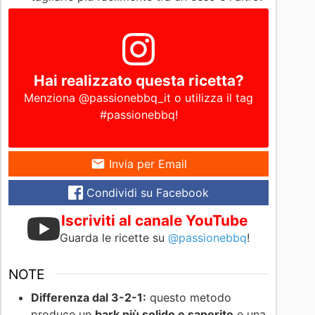
Hai realizzato questa ricetta?
Menziona
@passionebbq_it
o utilizza il tag
#passionebbq
!
Invia per Email
Condividi su Facebook
Iscriviti al canale YouTube
Guarda le ricette su
@passionebbq
!
NOTE
Differenza dal 3-2-1:
questo metodo
produce un
bark più solido e saporito
e una