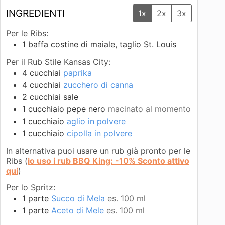
INGREDIENTI
1x
2x
3x
Per le Ribs:
1
baffa
costine di maiale, taglio St. Louis
Per il Rub Stile Kansas City:
4
cucchiai
paprika
4
cucchiai
zucchero di canna
2
cucchiai
sale
1
cucchiaio
pepe nero
macinato al momento
1
cucchiaio
aglio in polvere
1
cucchiaio
cipolla in polvere
In alternativa puoi usare un rub già pronto per le
Ribs
(
io uso i rub BBQ King: -10% Sconto attivo
qui
)
Per lo Spritz:
1
parte
Succo di Mela
es. 100 ml
1
parte
Aceto di Mele
es. 100 ml