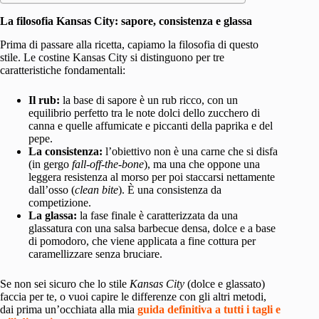
La filosofia Kansas City: sapore, consistenza e glassa
Prima di passare alla ricetta, capiamo la filosofia di questo
stile. Le costine Kansas City si distinguono per tre
caratteristiche fondamentali:
Il rub:
la base di sapore è un rub ricco, con un
equilibrio perfetto tra le note dolci dello zucchero di
canna e quelle affumicate e piccanti della paprika e del
pepe.
La consistenza:
l’obiettivo non è una carne che si disfa
(in gergo
fall-off-the-bone
), ma una che oppone una
leggera resistenza al morso per poi staccarsi nettamente
dall’osso (
clean bite
). È una consistenza da
competizione.
La glassa:
la fase finale è caratterizzata da una
glassatura con una salsa barbecue densa, dolce e a base
di pomodoro, che viene applicata a fine cottura per
caramellizzare senza bruciare.
Se non sei sicuro che lo stile
Kansas City
(dolce e glassato)
faccia per te, o vuoi capire le differenze con gli altri metodi,
dai prima un’occhiata alla mia
guida definitiva a tutti i tagli e