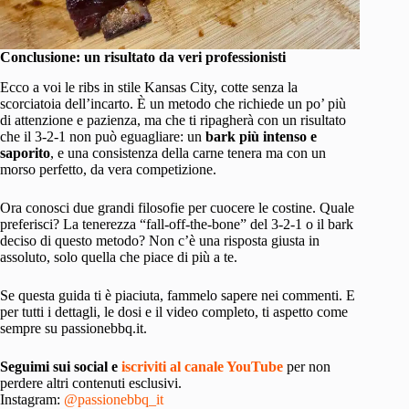
Conclusione: un risultato da veri professionisti
Ecco a voi le ribs in stile Kansas City, cotte senza la
scorciatoia dell’incarto. È un metodo che richiede un po’ più
di attenzione e pazienza, ma che ti ripagherà con un risultato
che il 3-2-1 non può eguagliare: un
bark più intenso e
saporito
, e una consistenza della carne tenera ma con un
morso perfetto, da vera competizione.
Ora conosci due grandi filosofie per cuocere le costine. Quale
preferisci? La tenerezza “fall-off-the-bone” del 3-2-1 o il bark
deciso di questo metodo? Non c’è una risposta giusta in
assoluto, solo quella che piace di più a te.
Se questa guida ti è piaciuta, fammelo sapere nei commenti. E
per tutti i dettagli, le dosi e il video completo, ti aspetto come
sempre su passionebbq.it.
Seguimi sui social e
iscriviti al canale YouTube
per non
perdere altri contenuti esclusivi.
Instagram:
@passionebbq_it