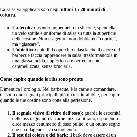
La salsa va applicata solo negli
ultimi 15-20 minuti di
cottura
.
La tecnica:
usando un pennello in silicone, spennella
un velo sottile e uniforme di salsa su tutta la superficie
delle costine. Non esagerare: non dobbiamo “coprire”,
ma “glassare”.
L’obiettivo:
chiudi il coperchio e lascia che il calore del
barbecue faccia rapprendere la salsa, trasformandola in
una glassa lucida, appiccicosa e perfettamente
caramellizzata, senza bruciarla.
Come capire quando le ribs sono pronte
Dimentica l’orologio. Nel barbecue, è la carne a comandare.
Ci sono due segnali principali, più un test infallibile, per capire
quando le tue costine sono cotte alla perfezione.
Il segnale visivo (il ritiro dell’osso):
guarda le estremità
delle ossa. Quando la carne inizia a ritirarsi, esponendo
circa mezzo centimetro di osso pulito, è un ottimo segno
che il collagene si sta sciogliendo.
Il test del colore e del bark:
il bark deve essere di un