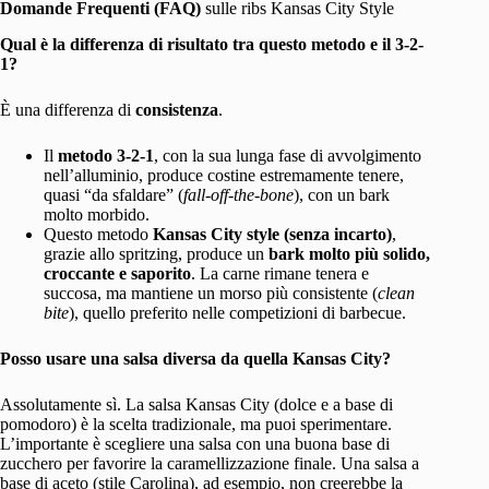
Domande Frequenti (FAQ)
sulle ribs Kansas City Style
Qual è la differenza di risultato tra questo metodo e il 3-2-
1?
È una differenza di
consistenza
.
Il
metodo 3-2-1
, con la sua lunga fase di avvolgimento
nell’alluminio, produce costine estremamente tenere,
quasi “da sfaldare” (
fall-off-the-bone
), con un bark
molto morbido.
Questo metodo
Kansas City style (senza incarto)
,
grazie allo spritzing, produce un
bark molto più solido,
croccante e saporito
. La carne rimane tenera e
succosa, ma mantiene un morso più consistente (
clean
bite
), quello preferito nelle competizioni di barbecue.
Posso usare una salsa diversa da quella Kansas City?
Assolutamente sì. La salsa Kansas City (dolce e a base di
pomodoro) è la scelta tradizionale, ma puoi sperimentare.
L’importante è scegliere una salsa con una buona base di
zucchero per favorire la caramellizzazione finale. Una salsa a
base di aceto (stile Carolina), ad esempio, non creerebbe la