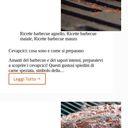
Ricette barbecue agnello
,
Ricette barbecue
maiale
,
Ricette barbecue manzo
Cevapcici: cosa sono e come si preparano
Amanti del barbecue e dei sapori intensi, preparatevi
a scoprire i cevapcici! Questi gustosi spiedini di
carne speziata, simbolo della…
Leggi Tutto
Cevapcici:
cosa
sono
e
come
si
preparano