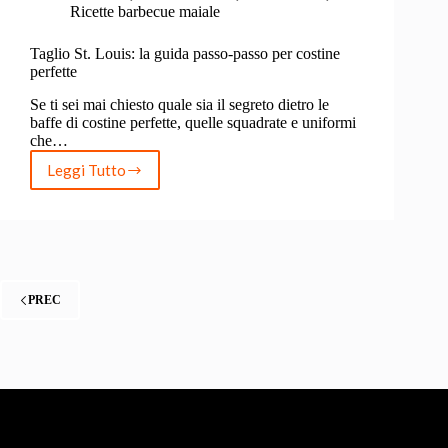
Ricette barbecue maiale
Taglio St. Louis: la guida passo-passo per costine
perfette
Se ti sei mai chiesto quale sia il segreto dietro le
baffe di costine perfette, quelle squadrate e uniformi
che…
Leggi Tutto
Taglio
St.
Louis:
la
guida
passo-
passo
PREC
per
costine
perfette