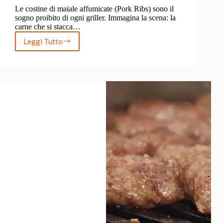
Le costine di maiale affumicate (Pork Ribs) sono il
sogno proibito di ogni griller. Immagina la scena: la
carne che si stacca…
Leggi Tutto
Costine
di
maiale
affumicate:
il
Metodo
3-
2-
1
per
Ribs
perfette