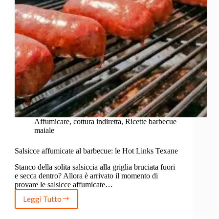
Affumicare
,
cottura indiretta
,
Ricette barbecue
maiale
Salsicce affumicate al barbecue: le Hot Links Texane
Stanco della solita salsiccia alla griglia bruciata fuori
e secca dentro? Allora è arrivato il momento di
provare le salsicce affumicate…
Leggi Tutto
Salsicce
affumicate