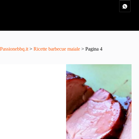
Passionebbq.it
>
Ricette barbecue maiale
> Pagina 4