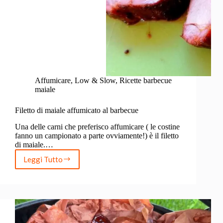
Affumicare
,
Low & Slow
,
Ricette barbecue
maiale
Filetto di maiale affumicato al barbecue
Una delle carni che preferisco affumicare ( le costine
fanno un campionato a parte ovviamente!) è il filetto
di maiale.…
Leggi Tutto
Filetto
di
maiale
affumicato
al
barbecue