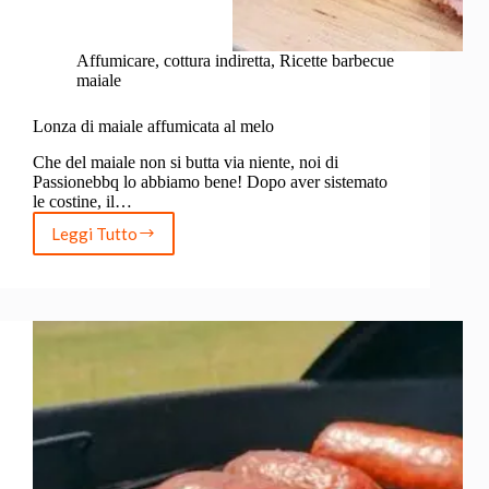
Affumicare
,
cottura indiretta
,
Ricette barbecue
maiale
Lonza di maiale affumicata al melo
Che del maiale non si butta via niente, noi di
Passionebbq lo abbiamo bene! Dopo aver sistemato
le costine, il…
Leggi Tutto
Lonza
di
maiale
affumicata
al
melo