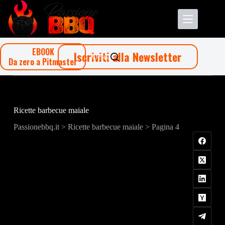
Salta
al
contenuto
EBOOK
Iscriviti alla Newsletter
Cerca
Da zero a Pitmaster
Ricette barbecue maiale
Passionebbq.it
>
Ricette barbecue maiale
> Pagina 4